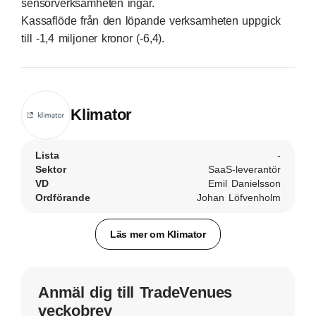
sensorverksamheten ingår.
Kassaflöde från den löpande verksamheten uppgick
till -1,4 miljoner kronor (-6,4).
Klimator
Lista
-
Sektor
SaaS-leverantör
VD
Emil Danielsson
Ordförande
Johan Löfvenholm
Läs mer om Klimator
Anmäl dig till TradeVenues
veckobrev