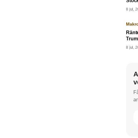
Stoc
8 jul, 
Makr
Ränte
Trum
8 jul, 
A
v
Få
an