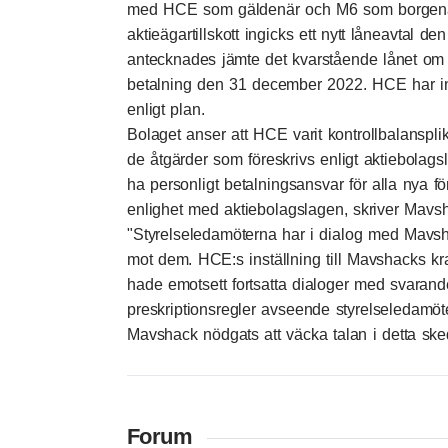
med HCE som gäldenär och M6 som borgenär
aktieägartillskott ingicks ett nytt låneavtal den
antecknades jämte det kvarstående lånet om 9,2
betalning den 31 december 2022. HCE har inte
enligt plan.
Bolaget anser att HCE varit kontrollbalansplikt
de åtgärder som föreskrivs enligt aktiebolags
ha personligt betalningsansvar för alla nya f
enlighet med aktiebolagslagen, skriver Mavs
"Styrelseledamöterna har i dialog med Mavshack
mot dem. HCE:s inställning till Mavshacks k
hade emotsett fortsatta dialoger med svaran
preskriptionsregler avseende styrelseledamöt
Mavshack nödgats att väcka talan i detta sked
Forum