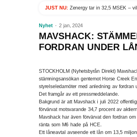
JUST NU:
Zenergy tar in 32,5 MSEK – vil
Nyhet
2 jan, 2024
MAVSHACK: STÄMME
FORDRAN UNDER LÅ
STOCKHOLM (Nyhetsbyrån Direkt) Mavshack 
stämningsansökan gentemot Horse Creek En
styrelseledamöter med anledning av fordran u
Det framgår av ett pressmeddelande.
Bakgrund är att Mavshack i juli 2022 offentli
förvärvat motsvarande 34,7 procent av aktier
Mavshack har även förvärvat den fordran om 
ränta som M6 hade på HCE.
Ett låneavtal avseende ett lån om 13,5 miljo