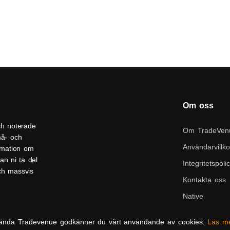
Om oss
ch noterade
Om TradeVen
må- och
Användarvillko
ormation om
an ni ta del
Integritetspoli
och massvis
Kontakta oss
Native
ända Tradevenue godkänner du vårt användande av cookies.
Läs m