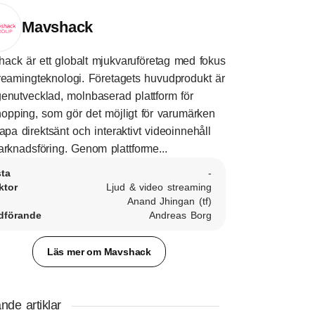
Mavshack
ack är ett globalt mjukvaruföretag med fokus
reamingteknologi. Företagets huvudprodukt är
enutvecklad, molnbaserad plattform för
hopping, som gör det möjligt för varumärken
kapa direktsänt och interaktivt videoinnehåll
arknadsföring. Genom plattforme...
sta
-
ktor
Ljud & video streaming
Anand Jhingan (tf)
dförande
Andreas Borg
Läs mer om Mavshack
nde artiklar