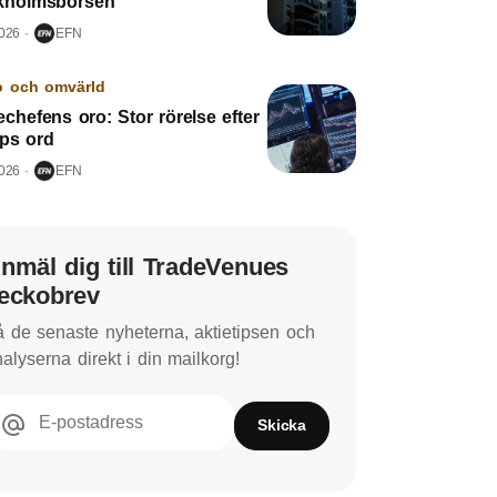
kholmsbörsen
2026
EFN
o och omvärld
chefens oro: Stor rörelse efter
ps ord
2026
EFN
nmäl dig till TradeVenues
eckobrev
 de senaste nyheterna, aktietipsen och
alyserna direkt i din mailkorg!
E-postadress
Skicka