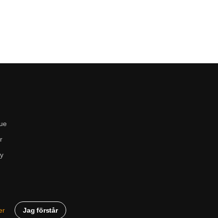
ue
r
cy
Jag förstår
er