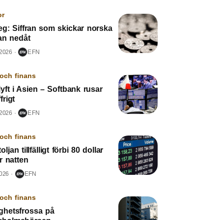
or
eg: Siffran som skickar norska
an nedåt
 2026
EFN
och finans
yft i Asien – Softbank rusar
frigt
 2026
EFN
och finans
oljan tillfälligt förbi 80 dollar
r natten
2026
EFN
och finans
ighetsfrossa på