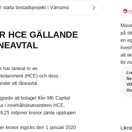
l starta bostadsprojekt i Värnamo
Mavsh
R HCE GÄLLANDE
på st
en eg
NEAVTAL
lives
att s
för m
har lämnat in en
Li
tertainment (HCE) och dess
Se
nder ett låneavtal.
VD
Or
ggjorde att bolaget från M6 Capital
na i innehållsleverantören HCE.
9,25 miljoner kronor jämte upplupen
ner kronor ingicks den 1 januari 2020
Likna