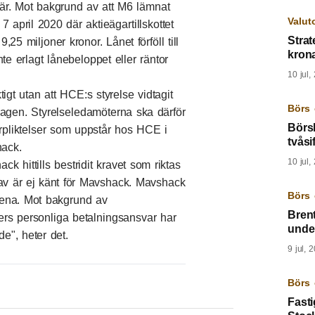
. Mot bakgrund av att M6 lämnat
Valut
 7 april 2020 där aktieägartillskottet
Strat
5 miljoner kronor. Lånet förföll till
kron
 erlagt lånebeloppet eller räntor
10 jul,
igt utan att HCE:s styrelse vidtagit
Börs 
lagen. Styrelseledamöterna ska därför
Börsl
örpliktelser som uppstår hos HCE i
tvåsif
hack.
10 jul,
 hittills bestridit kravet som riktas
rav är ej känt för Mavshack. Mavshack
Börs 
dena. Mot bakgrund av
Brent
ers personliga betalningsansvar har
unde
e", heter det.
9 jul, 
Börs 
Fast