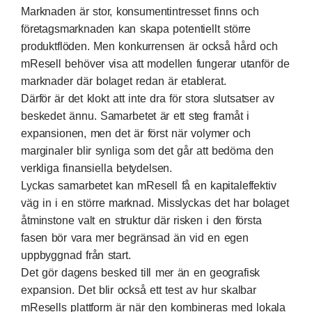
Marknaden är stor, konsumentintresset finns och
företagsmarknaden kan skapa potentiellt större
produktflöden. Men konkurrensen är också hård och
mResell behöver visa att modellen fungerar utanför de
marknader där bolaget redan är etablerat.
Därför är det klokt att inte dra för stora slutsatser av
beskedet ännu. Samarbetet är ett steg framåt i
expansionen, men det är först när volymer och
marginaler blir synliga som det går att bedöma den
verkliga finansiella betydelsen.
Lyckas samarbetet kan mResell få en kapitaleffektiv
väg in i en större marknad. Misslyckas det har bolaget
åtminstone valt en struktur där risken i den första
fasen bör vara mer begränsad än vid en egen
uppbyggnad från start.
Det gör dagens besked till mer än en geografisk
expansion. Det blir också ett test av hur skalbar
mResells plattform är när den kombineras med lokala