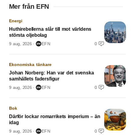
Mer från EFN
Energi
Huthirebellerna slår till mot världens
största oljebolag
9 aug, 2026
EFN
0
Ekonomiska tänkare
Johan Norberg: Han var det svenska
samhällets fadersfigur
9 aug, 2026
EFN
0
Bok
Därför lockar romarrikets imperium – än
idag
9 aug, 2026
EFN
0