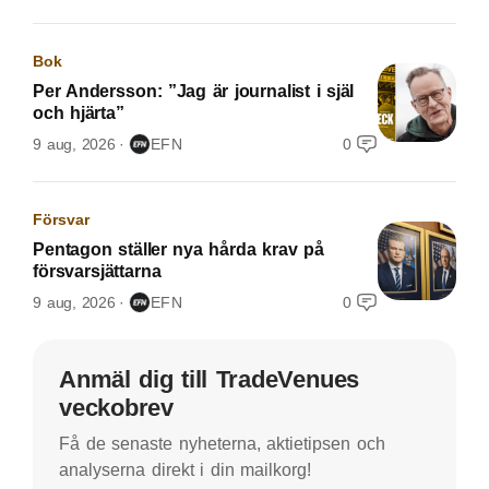
Bok
Per Andersson: ”Jag är journalist i själ
och hjärta”
9 aug, 2026
EFN
0
Försvar
Pentagon ställer nya hårda krav på
försvarsjättarna
9 aug, 2026
EFN
0
Anmäl dig till TradeVenues
veckobrev
Få de senaste nyheterna, aktietipsen och
analyserna direkt i din mailkorg!