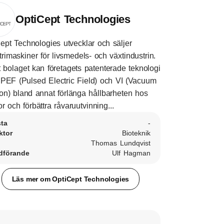
OptiCept Technologies
ept Technologies utvecklar och säljer
trimaskiner för livsmedels- och växtindustrin.
t bolaget kan företagets patenterade teknologi
PEF (Pulsed Electric Field) och VI (Vacuum
ion) bland annat förlänga hållbarheten hos
or och förbättra råvaruutvinning...
sta
-
ktor
Bioteknik
Thomas Lundqvist
dförande
Ulf Hagman
Läs mer om OptiCept Technologies