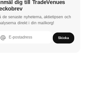
nmäl dig till TradeVenues
eckobrev
 de senaste nyheterna, aktietipsen och
alyserna direkt i din mailkorg!
E-postadress
Skicka