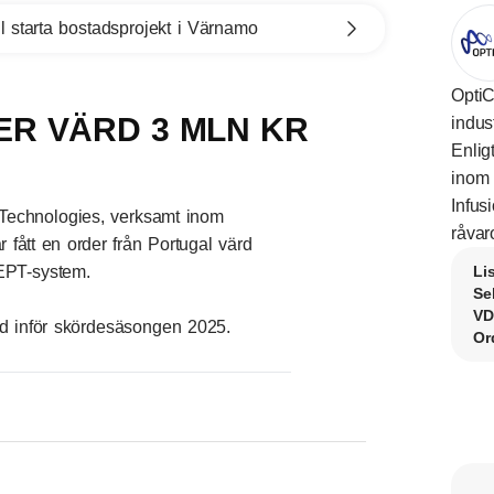
l starta bostadsprojekt i Värnamo
OptiC
ER VÄRD 3 MLN KR
indus
Enlig
inom 
Infus
echnologies, verksamt inom
råvar
r fått en order från Portugal värd
EPT-system.
Li
Se
VD
ad inför skördesäsongen 2025.
Or