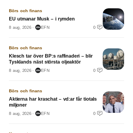
Börs och finans
EU utmanar Musk – i rymden
8 aug, 2026
EFN
0
Börs och finans
Klesch tar över BP:s raffinaderi – blir
Tysklands näst största oljeaktör
8 aug, 2026
EFN
0
Börs och finans
Aktierna har kraschat – vd:ar får tiotals
miljoner
8 aug, 2026
EFN
0