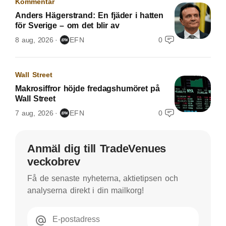
Kommentar
Anders Hägerstrand: En fjäder i hatten
för Sverige – om det blir av
8 aug, 2026
EFN
0
Wall Street
Makrosiffror höjde fredagshumöret på
Wall Street
7 aug, 2026
EFN
0
Anmäl dig till TradeVenues
veckobrev
Få de senaste nyheterna, aktietipsen och
analyserna direkt i din mailkorg!
E-postadress