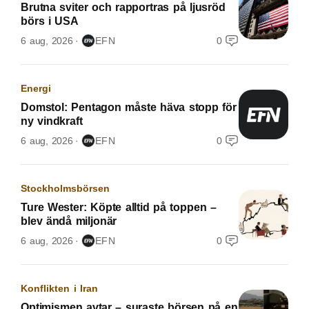
Brutna sviter och rapportras på ljusröd
börs i USA
6 aug, 2026
EFN
0
Energi
Domstol: Pentagon måste häva stopp för
ny vindkraft
6 aug, 2026
EFN
0
Stockholmsbörsen
Ture Wester: Köpte alltid på toppen –
blev ändå miljonär
6 aug, 2026
EFN
0
Konflikten i Iran
Optimismen avtar – suraste börsen på en