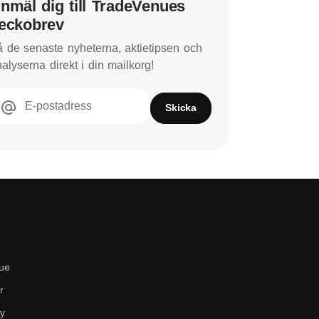
nmäl dig till TradeVenues
eckobrev
 de senaste nyheterna, aktietipsen och
alyserna direkt i din mailkorg!
E-postadress
Skicka
ue
r
cy