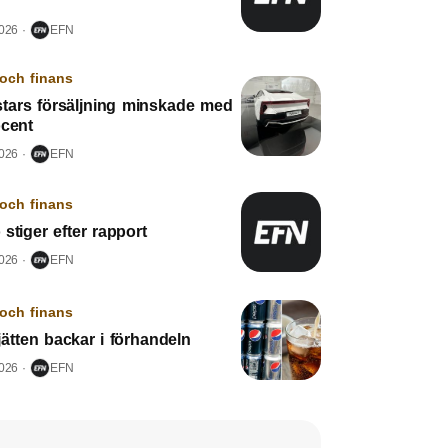
2026
EFN
och finans
stars försäljning minskade med
ocent
2026
EFN
och finans
stiger efter rapport
2026
EFN
och finans
ätten backar i förhandeln
2026
EFN