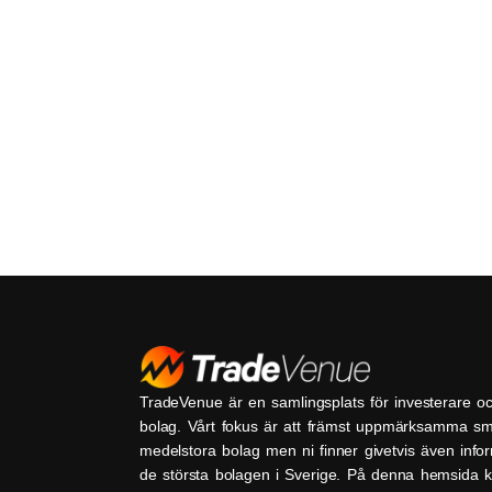
TradeVenue är en samlingsplats för investerare o
bolag. Vårt fokus är att främst uppmärksamma s
medelstora bolag men ni finner givetvis även inf
de största bolagen i Sverige. På denna hemsida k