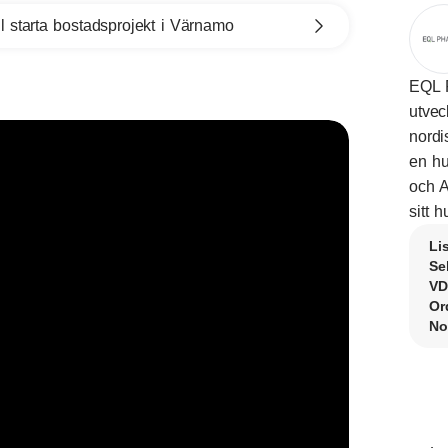
l starta bostadsprojekt i Värnamo
EQL P
utvec
nordi
en hu
och 
sitt 
Li
Se
VD
Or
No