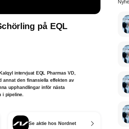
Nyhe
Schörling på EQL
Kalqyl intervjuat EQL Pharmas VD,
d annat den finansiella effekten av
unna upphandlingar inför nästa
 i pipeline.
Se aktie hos Nordnet