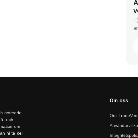
A
v
Få
an
Om oss
ch noterade
Om TradeVen
må- och
Användarvillko
ormation om
an ni ta del
Integritetspoli