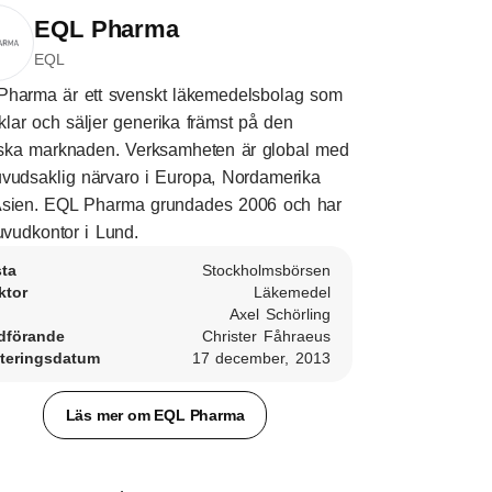
EQL Pharma
EQL
harma är ett svenskt läkemedelsbolag som
klar och säljer generika främst på den
ska marknaden. Verksamheten är global med
vudsaklig närvaro i Europa, Nordamerika
Asien. EQL Pharma grundades 2006 och har
huvudkontor i Lund.
sta
Stockholmsbörsen
ktor
Läkemedel
Axel Schörling
dförande
Christer Fåhraeus
teringsdatum
17 december, 2013
Läs mer om EQL Pharma