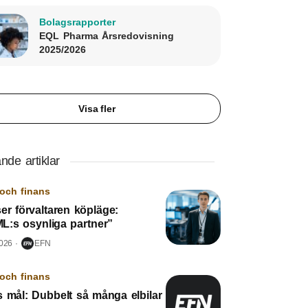
Bolagsrapporter
EQL Pharma Årsredovisning
2025/2026
Visa fler
nde artiklar
och finans
er förvaltaren köpläge:
L:s osynliga partner”
2026
EFN
och finans
s mål: Dubbelt så många elbilar