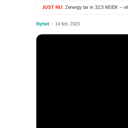
JUST NU:
Zenergy tar in 32,5 MSEK – vil
Nyhet
14 feb, 2025