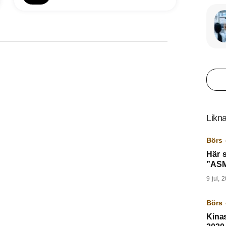
Likna
Börs 
Här s
”ASM
9 jul, 
Börs 
Kina