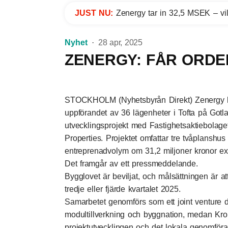
JUST NU:
Zenergy tar in 32,5 MSEK – vil
Nyhet
28 apr, 2025
ZENERGY: FÅR ORDE
STOCKHOLM (Nyhetsbyrån Direkt) Zenergy har
uppförandet av 36 lägenheter i Tofta på Got
utvecklingsprojekt med Fastighetsaktiebolage
Properties. Projektet omfattar tre tvåplanshu
entreprenadvolym om 31,2 miljoner kronor e
Det framgår av ett pressmeddelande.
Bygglovet är beviljat, och målsättningen är a
tredje eller fjärde kvartalet 2025.
Samarbetet genomförs som ett joint venture d
modultillverkning och byggnation, medan Kro
projektutvecklingen och det lokala genomföra