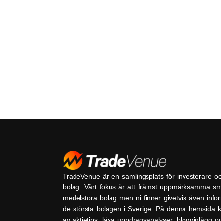
TradeVenue är en samlingsplats för investerare o
bolag. Vårt fokus är att främst uppmärksamma s
medelstora bolag men ni finner givetvis även inf
de största bolagen i Sverige. På denna hemsida k
av aktietips, läsa uppdragsanalyser, blogginlägg 