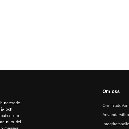
Om oss
ch noterade
Om TradeVen
må- och
Användarvillko
ormation om
an ni ta del
Integritetspoli
och massvis