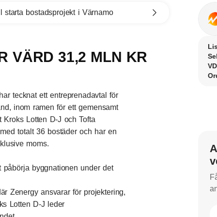
l starta bostadsprojekt i Värnamo
Li
R VÄRD 31,2 MLN KR
Se
VD
Or
 tecknat ett entreprenadavtal för
land, inom ramen för ett gemensamt
t Kroks Lotten D-J och Tofta
s med totalt 36 bostäder och har en
xklusive moms.
A
v
tt påbörja byggnationen under det
Få
an
är Zenergy ansvarar för projektering,
ks Lotten D-J leder
ndet.