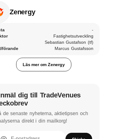
Zenergy
sta
-
ktor
Fastighetsutveckling
Sebastian Gustafson (tf)
dförande
Marcus Gustafsson
Läs mer om Zenergy
nmäl dig till TradeVenues
eckobrev
 de senaste nyheterna, aktietipsen och
alyserna direkt i din mailkorg!
E-postadress