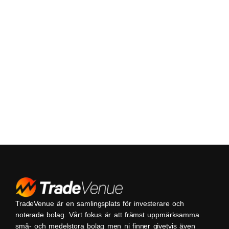
TradeVenue är en samlingsplats för investerare och
noterade bolag. Vårt fokus är att främst uppmärksamma
små- och medelstora bolag men ni finner givetvis även