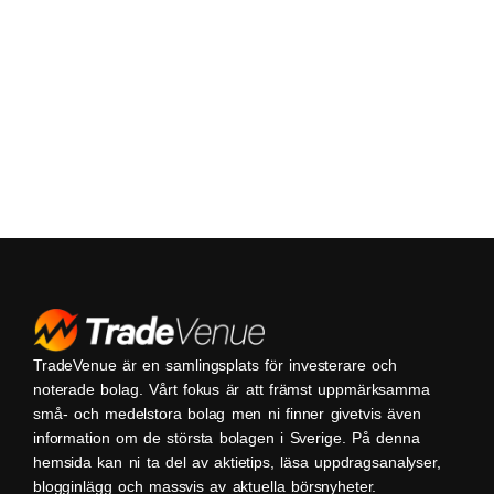
TradeVenue är en samlingsplats för investerare och
noterade bolag. Vårt fokus är att främst uppmärksamma
små- och medelstora bolag men ni finner givetvis även
information om de största bolagen i Sverige. På denna
hemsida kan ni ta del av aktietips, läsa uppdragsanalyser,
blogginlägg och massvis av aktuella börsnyheter.