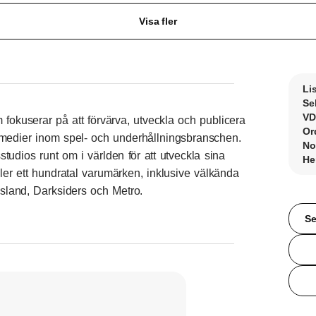
Visa fler
Li
Se
VD
fokuserar på att förvärva, utveckla och publicera
Or
 medier inom spel- och underhållningsbranschen.
No
tudios runt om i världen för att utveckla sina
He
ler ett hundratal varumärken, inklusive välkända
Island, Darksiders och Metro.
Se