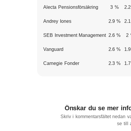
Alecta Pensionsförsäkring
3 %
2.
Andrey Iones
2.9 %
2.
SEB Investment Management
2.6 %
2
Vanguard
2.6 %
1.
Carnegie Fonder
2.3 %
1.
Önskar du se mer inf
Skriv i kommentarsfältet nedan va
se till 