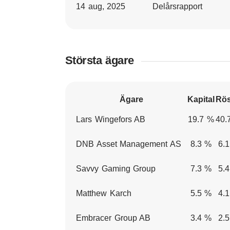
14 aug, 2025
Delårsrapport
Största ägare
Ägare
Kapital
Rös
Lars Wingefors AB
19.7 %
40.
DNB Asset Management AS
8.3 %
6.
Savvy Gaming Group
7.3 %
5.
Matthew Karch
5.5 %
4.
Embracer Group AB
3.4 %
2.