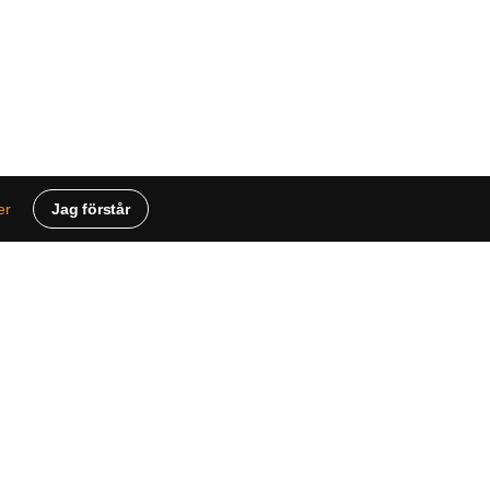
Jag förstår
er
ue
r
cy