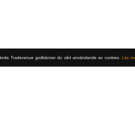
ända Tradevenue godkänner du vårt användande av cookies.
Läs m
Om oss
ch noterade
Om TradeVen
må- och
Användarvillko
ormation om
an ni ta del
Integritetspoli
och massvis
Kontakta oss
Native