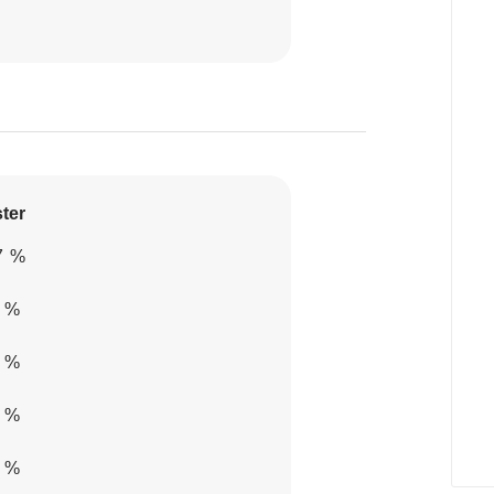
ter
7 %
1 %
4 %
1 %
5 %