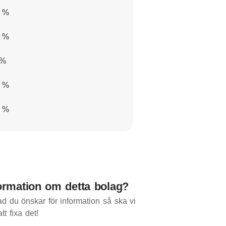
2 %
1 %
 %
9 %
7 %
ormation om detta bolag?
d du önskar för information så ska vi
att fixa det!