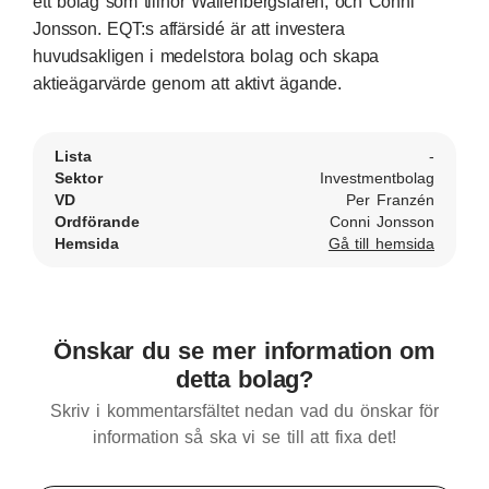
ett bolag som tillhör Wallenbergsfären, och Conni
Jonsson. EQT:s affärsidé är att investera
huvudsakligen i medelstora bolag och skapa
aktieägarvärde genom att aktivt ägande.
Lista
-
Sektor
Investmentbolag
VD
Per Franzén
Ordförande
Conni Jonsson
Hemsida
Gå till hemsida
Önskar du se mer information om
detta bolag?
Skriv i kommentarsfältet nedan vad du önskar för
information så ska vi se till att fixa det!