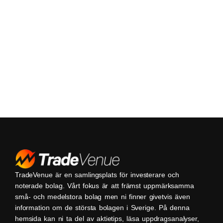
TradeVenue är en samlingsplats för investerare och
noterade bolag. Vårt fokus är att främst uppmärksamma
små- och medelstora bolag men ni finner givetvis även
information om de största bolagen i Sverige. På denna
hemsida kan ni ta del av aktietips, läsa uppdragsanalyser,