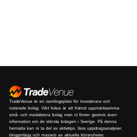
TradeVenue är en samlingsplats för investerare och
noterade bolag. Vårt fokus är att främst uppmärksamma
små- och medelstora bolag men ni finner givetvis även
information om de största bolagen i Sverige. På denna
hemsida kan ni ta del av aktietips, läsa uppdragsanalyser,
blogginlägg och massvis av aktuella börsnyheter.