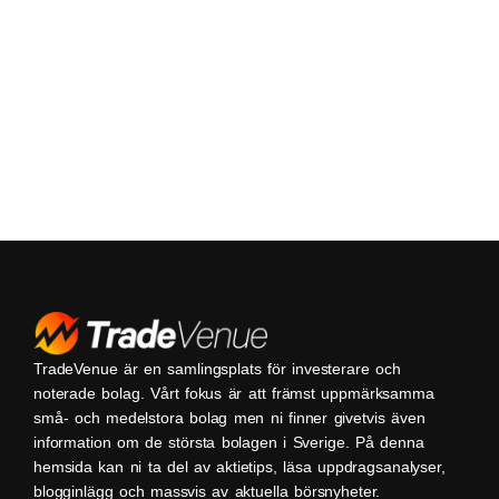
TradeVenue är en samlingsplats för investerare och
noterade bolag. Vårt fokus är att främst uppmärksamma
små- och medelstora bolag men ni finner givetvis även
information om de största bolagen i Sverige. På denna
hemsida kan ni ta del av aktietips, läsa uppdragsanalyser,
blogginlägg och massvis av aktuella börsnyheter.