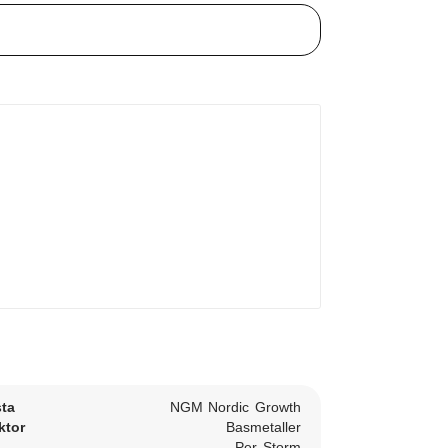
sta
NGM Nordic Growth
ktor
Basmetaller
Per Storm