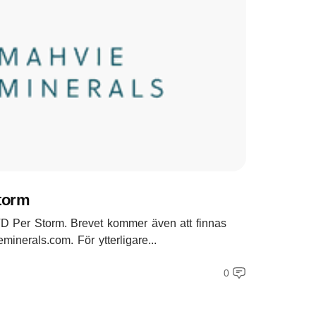
torm
VD Per Storm. Brevet kommer även att finnas
inerals.com. För ytterligare...
0