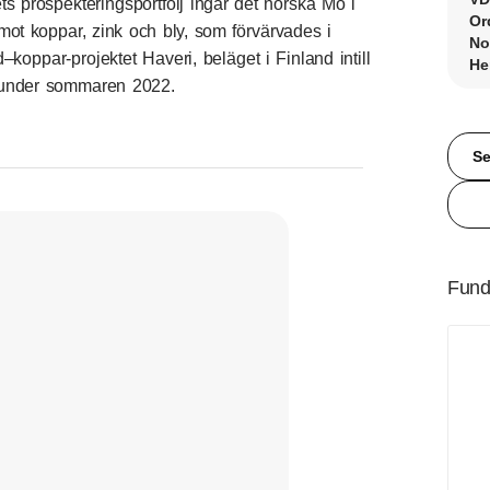
s prospekteringsportfölj ingår det norska Mo i
Or
ot koppar, zink och bly, som förvärvades i
No
koppar-projektet Haveri, beläget i Finland intill
He
l under sommaren 2022.
Se
Fund