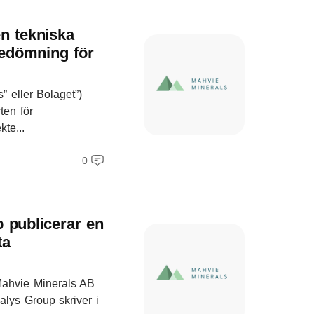
n tekniska
bedömning för
” eller Bolaget”)
ten för
te...
0
 publicerar en
ta
Mahvie Minerals AB
nalys Group skriver i