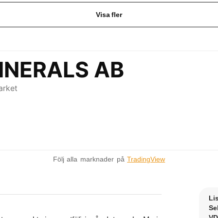
Visa fler
Följ alla marknader på
TradingView
Li
Se
VD