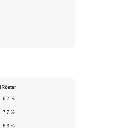
l
Röster
8.2 %
7.7 %
6.3 %