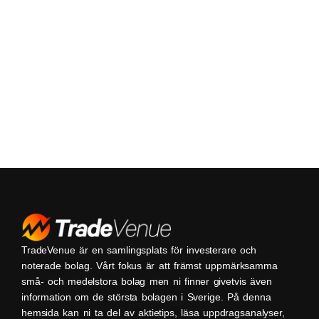
TradeVenue är en samlingsplats för investerare och
noterade bolag. Vårt fokus är att främst uppmärksamma
små- och medelstora bolag men ni finner givetvis även
information om de största bolagen i Sverige. På denna
hemsida kan ni ta del av aktietips, läsa uppdragsanalyser,