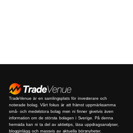
TradeVenue är en samlingsplats för investerare och
noterade bolag. Vårt fokus är att främst uppmärksamma
små- och medelstora bolag men ni finner givetvis även
information om de största bolagen i Sverige. På denna
hemsida kan ni ta del av aktietips, läsa uppdragsanalyser,
blogginlägg och massvis av aktuella börsnyheter.