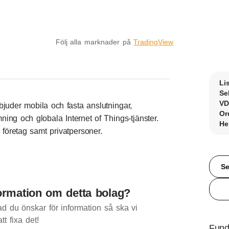
Följ alla marknader på
TradingView
Li
Se
VD
juder mobila och fasta anslutningar,
Or
ömning och globala Internet of Things-tjänster.
He
a företag samt privatpersoner.
Se
ormation om detta bolag?
d du önskar för information så ska vi
att fixa det!
Fund