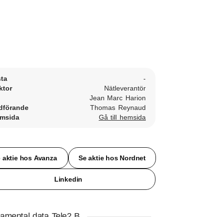
sta
-
ktor
Nätleverantör
Jean Marc Harion
dförande
Thomas Reynaud
msida
Gå till hemsida
 aktie hos Avanza
Se aktie hos Nordnet
Linkedin
amental data Tele2 B