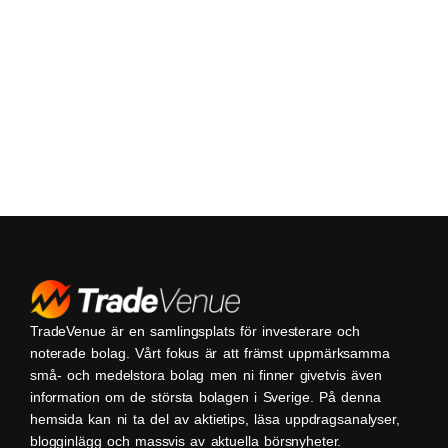
TradeVenue är en samlingsplats för investerare och
noterade bolag. Vårt fokus är att främst uppmärksamma
små- och medelstora bolag men ni finner givetvis även
information om de största bolagen i Sverige. På denna
hemsida kan ni ta del av aktietips, läsa uppdragsanalyser,
blogginlägg och massvis av aktuella börsnyheter.