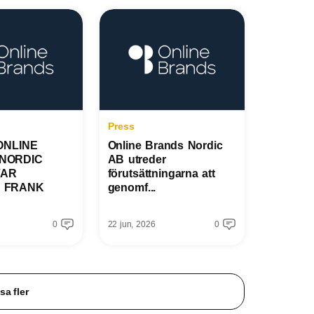
Press
 ONLINE
Online Brands Nordic
NORDIC
AB utreder
VAR
förutsättningarna att
 FRANK
genomf...
0
22 jun, 2026
0
sa fler