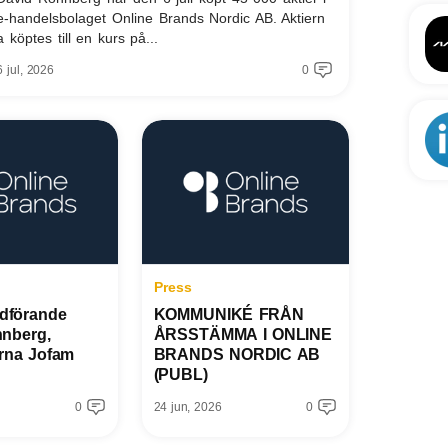
e-handelsbolaget Online Brands Nordic AB. Aktiern
a köptes till en kurs på...
6 jul, 2026
0
Press
rdförande
KOMMUNIKÉ FRÅN
nberg,
ÅRSSTÄMMA I ONLINE
rna Jofam
BRANDS NORDIC AB
(PUBL)
0
24 jun, 2026
0