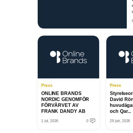
Press
Press
ONLINE BRANDS
Styrelseo
NORDIC GENOMFÖR
David Rön
FÖRVÄRVET AV
huvudäga
FRANK DANDY AB
och Qar...
1 jul, 2026
0
29 jun, 2026