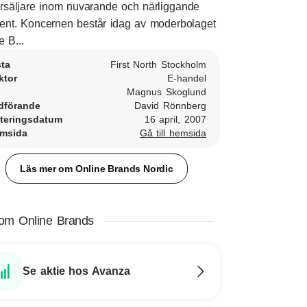
örsäljare inom nuvarande och närliggande
nt. Koncernen består idag av moderbolaget
e B...
sta
First North Stockholm
ktor
E-handel
Magnus Skoglund
dförande
David Rönnberg
teringsdatum
16 april, 2007
msida
Gå till hemsida
Läs mer om Online Brands Nordic
om Online Brands
Se aktie hos Avanza