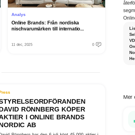
återf
segme
Analys
Onlin
Online Brands: Från nordiska
Li
nischvarumärken till internatio...
Se
VD
11 dec, 2025
0
Or
No
He
Press
Mer 
STYRELSEORDFÖRANDEN
DAVID RÖNNBERG KÖPER
AKTIER I ONLINE BRANDS
NORDIC AB
David Rönnberg har den 6 juli köpt 45 000 aktier i