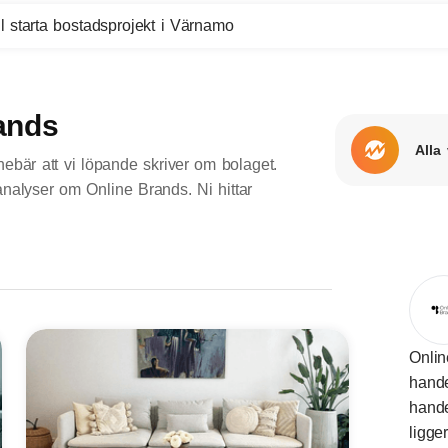
l starta bostadsprojekt i Värnamo
ands
Alla
ebär att vi löpande skriver om bolaget.
 analyser om Online Brands. Ni hittar
Onlin
hande
hande
ligge