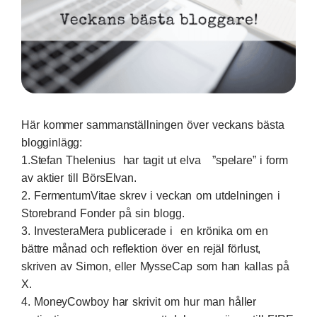
Här kommer sammanställningen över veckans bästa
blogginlägg:
1.
Stefan Thelenius
har tagit ut elva ”spelare” i form
av aktier till BörsElvan.
2.
FermentumVitae
skrev i veckan om utdelningen i
Storebrand Fonder på sin blogg.
3.
InvesteraMera
publicerade i en krönika om en
bättre månad och reflektion över en rejäl förlust,
skriven av Simon, eller MysseCap som han kallas på
X.
4.
MoneyCowboy
har skrivit om hur man håller