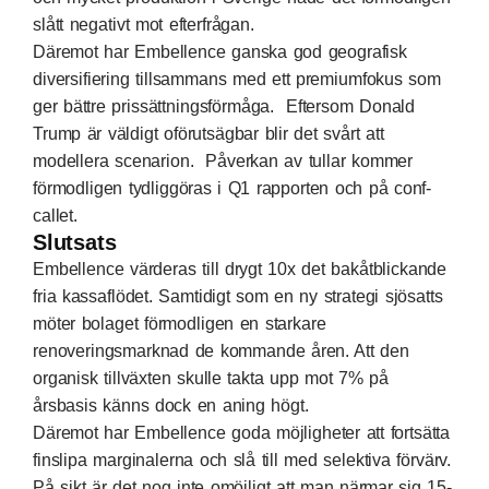
slått negativt mot efterfrågan.
Däremot har Embellence ganska god geografisk
diversifiering tillsammans med ett premiumfokus som
ger bättre prissättningsförmåga. Eftersom Donald
Trump är väldigt oförutsägbar blir det svårt att
modellera scenarion. Påverkan av tullar kommer
förmodligen tydliggöras i Q1 rapporten och på conf-
callet.
Slutsats
Embellence värderas till drygt 10x det bakåtblickande
fria kassaflödet. Samtidigt som en ny strategi sjösatts
möter bolaget förmodligen en starkare
renoveringsmarknad de kommande åren. Att den
organisk tillväxten skulle takta upp mot 7% på
årsbasis känns dock en aning högt.
Däremot har Embellence goda möjligheter att fortsätta
finslipa marginalerna och slå till med selektiva förvärv.
På sikt är det nog inte omöjligt att man närmar sig 15-