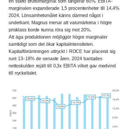
en stärkt bruttomarginal som tangerar 60%. EBITA-
marginalen expanderade 1,5 procentenheter till 14,4%
2024. Lönsamhetsmålet känns därmed något i
underkant. Magnus menar att varumärkena i högre
prisklass borde kunna röra sig mot 20%.
Att äga produktionen möjliggör högre marginaler
samtidigt som det ökar kapitalintensiteten.
Kapitalförräntningen uttryckt i ROCE har placerat sig
runt 13–18% de senaste åren. 2024 bantades
nettoskulden rejält till 0,3x EBITA vilket gav medvind
till nyckeltalet.