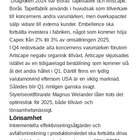
Dragloken 2024 var Borås Tapetfabrik och Artscape.
Borås Tapetfabrik används i huvudsak som tillverkare
till koncernens andra varumärken, men överkapacitet
säljs vidare till externa kunder. Embellence ska
fortsätta investera i fabriken, något som kommer höja
Capex från 2% till 3% av omsättningen 2025.
I Q4 redovisade alla koncernens varumärken förutom
Artscape negativ organisk tillväxt. Artscape skjutsades
istället av en tidigarelagd beställning som kommer slå
åt det andra hållet i Q1. Därtill finns en tydlig
valutamotvind eftersom USA är en viktig marknad.
Således blir Q1 rimligen ganska svagt.
Styrelseordförande Magnus Welander låter trots det
optimistisk för 2025, både tillväxt- och
lönsamhetsmässigt.
Lönsamhet
Inkrementella effektiviseringsåtgärder och
avfallsminskning i produktionsledet ska fortsätta driva