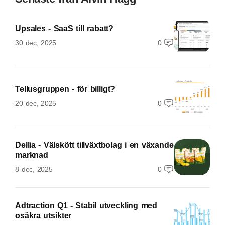
Upsales - SaaS till rabatt?
30 dec, 2025
0
Tellusgruppen - för billigt?
20 dec, 2025
0
Dellia - Välskött tillväxtbolag i en växande
marknad
8 dec, 2025
0
Adtraction Q1 - Stabil utveckling med
osäkra utsikter