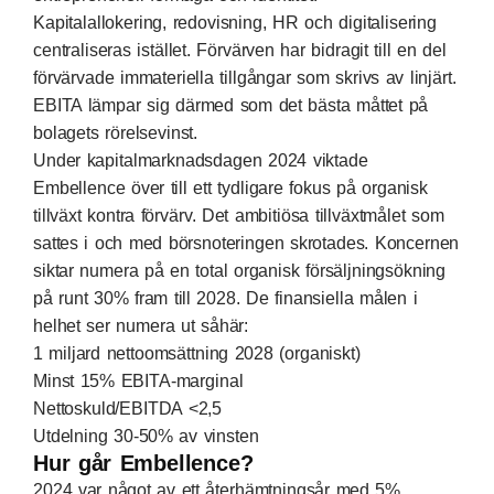
Kapitalallokering, redovisning, HR och digitalisering
centraliseras istället. Förvärven har bidragit till en del
förvärvade immateriella tillgångar som skrivs av linjärt.
EBITA lämpar sig därmed som det bästa måttet på
bolagets rörelsevinst.
Under kapitalmarknadsdagen 2024 viktade
Embellence över till ett tydligare fokus på organisk
tillväxt kontra förvärv. Det ambitiösa tillväxtmålet som
sattes i och med börsnoteringen skrotades. Koncernen
siktar numera på en total organisk försäljningsökning
på runt 30% fram till 2028. De finansiella målen i
helhet ser numera ut såhär:
1 miljard nettoomsättning 2028 (organiskt)
Minst 15% EBITA-marginal
Nettoskuld/EBITDA <2,5
Utdelning 30-50% av vinsten
Hur går Embellence?
2024 var något av ett återhämtningsår med 5%