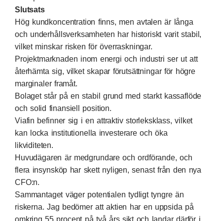
Slutsats
Hög kundkoncentration finns, men avtalen är långa
och underhållsverksamheten har historiskt varit stabil,
vilket minskar risken för överraskningar.
Projektmarknaden inom energi och industri ser ut att
återhämta sig, vilket skapar förutsättningar för högre
marginaler framåt.
Bolaget står på en stabil grund med starkt kassaflöde
och solid finansiell position.
Viafin befinner sig i en attraktiv storleksklass, vilket
kan locka institutionella investerare och öka
likviditeten.
Huvudägaren är medgrundare och ordförande, och
flera insynsköp har skett nyligen, senast från den nya
CFO:n.
Sammantaget väger potentialen tydligt tyngre än
riskerna. Jag bedömer att aktien har en uppsida på
omkring 55 procent på två års sikt och landar därför i