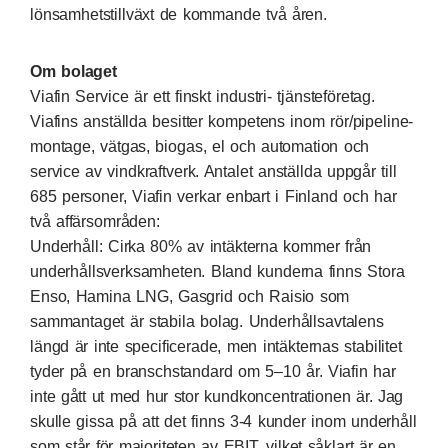
lönsamhetstillväxt de kommande två åren.
Om bolaget
Viafin Service är ett finskt industri- tjänsteföretag.
Viafins anställda besitter kompetens inom rör/pipeline-
montage, vätgas, biogas, el och automation och
service av vindkraftverk. Antalet anställda uppgår till
685 personer, Viafin verkar enbart i Finland och har
två affärsområden:
Underhåll: Cirka 80% av intäkterna kommer från
underhållsverksamheten. Bland kunderna finns Stora
Enso, Hamina LNG, Gasgrid och Raisio som
sammantaget är stabila bolag. Underhållsavtalens
längd är inte specificerade, men intäkternas stabilitet
tyder på en branschstandard om 5–10 år. Viafin har
inte gått ut med hur stor kundkoncentrationen är. Jag
skulle gissa på att det finns 3-4 kunder inom underhåll
som står för majoriteten av EBIT, vilket såklart är en