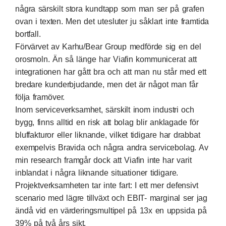
några särskilt stora kundtapp som man ser på grafen
ovan i texten. Men det utesluter ju såklart inte framtida
bortfall.
Förvärvet av Karhu/Bear Group medförde sig en del
orosmoln. Än så länge har Viafin kommunicerat att
integrationen har gått bra och att man nu står med ett
bredare kunderbjudande, men det är något man får
följa framöver.
Inom serviceverksamhet, särskilt inom industri och
bygg, finns alltid en risk att bolag blir anklagade för
bluffakturor eller liknande, vilket tidigare har drabbat
exempelvis Bravida och några andra servicebolag. Av
min research framgår dock att Viafin inte har varit
inblandat i några liknande situationer tidigare.
Projektverksamheten tar inte fart: I ett mer defensivt
scenario med lägre tillväxt och EBIT- marginal ser jag
ändå vid en värderingsmultipel på 13x en uppsida på
39% på två års sikt.