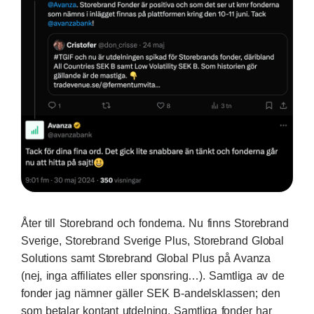
Åter till Storebrand och fonderna. Nu finns
Storebrand
Sverige
,
Storebrand Sverige Plus
,
Storebrand Global
Solutions
samt
Storebrand Global Plus
på Avanza
(nej, inga affiliates eller sponsring…). Samtliga av de
fonder jag nämner gäller SEK B-andelsklassen; den
som betalar kontant utdelning. Samtliga fonder har