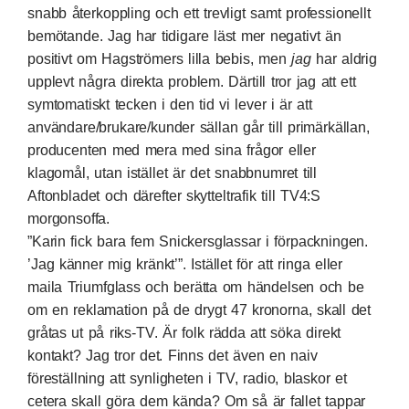
snabb återkoppling och ett trevligt samt professionellt
bemötande. Jag har tidigare läst mer negativt än
positivt om Hagströmers lilla bebis, men
jag
har aldrig
upplevt några direkta problem. Därtill tror jag att ett
symtomatiskt tecken i den tid vi lever i är att
användare/brukare/kunder sällan går till primärkällan,
producenten med mera med sina frågor eller
klagomål, utan istället är det snabbnumret till
Aftonbladet och därefter skytteltrafik till TV4:S
morgonsoffa.
”Karin fick bara fem Snickersglassar i förpackningen.
’Jag känner mig kränkt’”. Istället för att ringa eller
maila Triumfglass och berätta om händelsen och be
om en reklamation på de drygt 47 kronorna, skall det
gråtas ut på riks-TV. Är folk rädda att söka direkt
kontakt? Jag tror det. Finns det även en naiv
föreställning att synligheten i TV, radio, blaskor et
cetera skall göra dem kända? Om så är fallet tappar