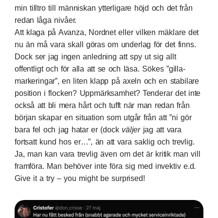
min tilltro till människan ytterligare höjd och det från
redan låga nivåer.
Att klaga på Avanza, Nordnet eller vilken mäklare det
nu än må vara skall göras om underlag för det finns.
Dock ser jag ingen anledning att spy ut sig allt
offentligt och för alla att se och läsa. Sökes ”gilla-
markeringar”, en liten klapp på axeln och en stabilare
position i flocken? Uppmärksamhet? Tenderar det inte
också att bli mera hårt och tufft när man redan från
början skapar en situation som utgår från att ”ni gör
bara fel och jag hatar er (dock
väljer
jag att vara
fortsatt kund hos er…”, än att vara saklig och trevlig.
Ja, man kan vara trevlig även om det är kritik man vill
framföra. Man behöver inte föra sig med invektiv e.d.
Give it a try – you might be surprised!