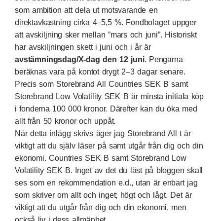
som ambition att dela ut motsvarande en
direktavkastning cirka 4–5,5 %. Fondbolaget uppger
att avskiljning sker mellan ”mars och juni”. Historiskt
har avskiljningen skett i juni och i år är
avstämningsdag/X-dag den 12 juni
. Pengarna
beräknas vara på kontot drygt 2–3 dagar senare.
Precis som Storebrand All Countries SEK B samt
Storebrand Low Volatility SEK B är minsta initiala köp
i fonderna 100 000 kronor. Därefter kan du öka med
allt från 50 kronor och uppåt.
När detta inlägg skrivs äger jag Storebrand All t är
viktigt att du själv läser på samt utgår från dig och din
ekonomi. Countries SEK B samt Storebrand Low
Volatility SEK B. Inget av det du läst på bloggen skall
ses som en rekommendation e.d., utan är enbart jag
som skriver om allt och inget; högt och lågt. Det är
viktigt att du utgår från dig och din ekonomi, men
också liv i dess allmänhet.