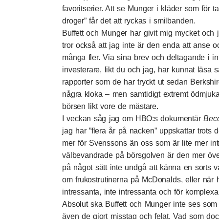
favoritserier. Att se Munger i kläder som för ta
droger” får det att ryckas i smilbanden.
Buffett och Munger har givit mig mycket och 
tror också att jag inte är den enda att anse o
många fler. Via sina brev och deltagande i 
investerare, likt du och jag, har kunnat läsa
rapporter som de har tryckt ut sedan Berkshire
några kloka – men samtidigt extremt ödmjuka 
börsen likt vore de mästare.
I veckan såg jag om
HBO:s dokumentär
Bec
jag har ”flera år på nacken” uppskattar trots
mer för Svenssons än oss som är lite mer int
välbevandrade på börsgolven är den mer över
på något sätt inte undgå att känna en sorts va
om frukostrutinerna på McDonalds, eller när 
intressanta, inte intressanta och för komplexa
Absolut ska Buffett och Munger inte ses som l
även de gjort misstag och felat. Vad som dock