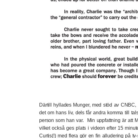
Därtill hyllades Munger, med stöd av CNBC,
det om hans liv, dels får andra komma till ta
person som han var. Min uppfattning är att Mu
vilket också ges plats i videon efter 15 minut
Curtis(!) med flera gör en fin alludering på tv