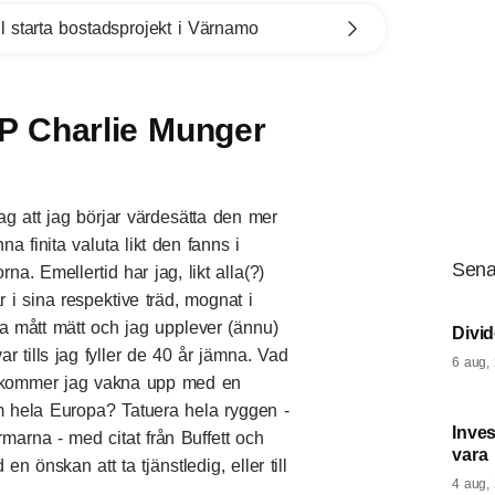
l starta bostadsprojekt i Värnamo
IP Charlie Munger
ag att jag börjar värdesätta den mer
a finita valuta likt den fanns i
Sena
a. Emellertid har jag, likt alla(?)
r i sina respektive träd, mognat i
iva mått mätt och jag upplever (ännu)
Divi
ar tills jag fyller de 40 år jämna. Vad
6 aug,
e kommer jag vakna upp med en
 hela Europa? Tatuera hela ryggen -
Inves
arna - med citat från Buffett och
vara
nskan att ta tjänstledig, eller till
4 aug,