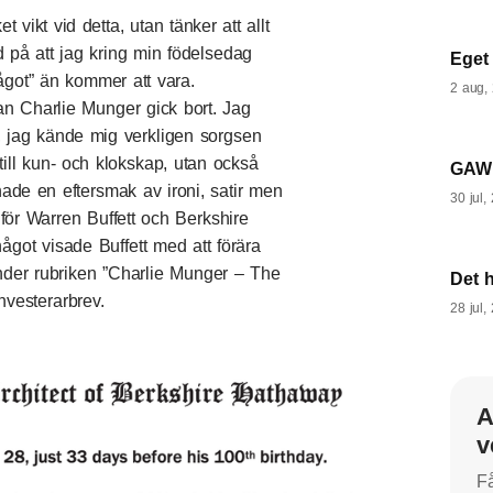
vikt vid detta, utan tänker att allt
d på att jag kring min födelsedag
Eget
got” än kommer att vara.
2 aug,
an Charlie Munger gick bort. Jag
, jag kände mig verkligen sorgsen
till kun- och klokskap, utan också
GAW 
nade en eftersmak av ironi, satir men
30 jul,
för Warren Buffett och Berkshire
got visade Buffett med att förära
nder rubriken
”Charlie Munger – The
Det 
nvesterarbrev
.
28 jul,
A
v
Få