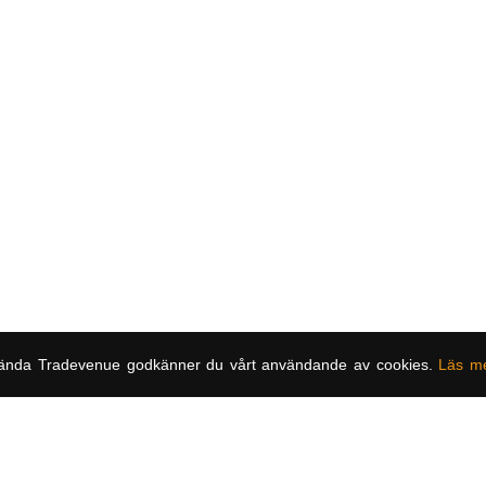
ända Tradevenue godkänner du vårt användande av cookies.
Läs m
Om oss