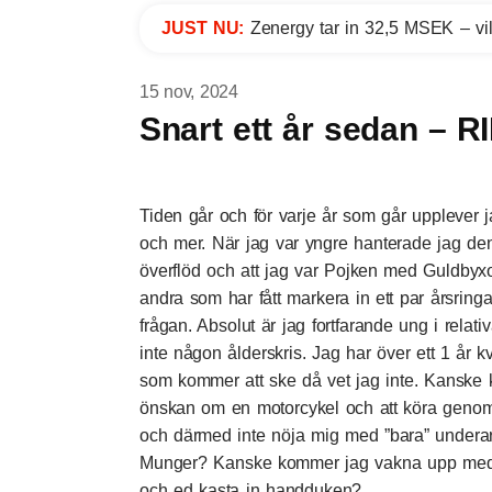
JUST NU:
Zenergy tar in 32,5 MSEK – vil
15 nov, 2024
Snart ett år sedan – R
Tiden går och för varje år som går upplever j
och mer. När jag var yngre hanterade jag denn
överflöd och att jag var Pojken med Guldbyxorn
andra som har fått markera in ett par årsringa
frågan. Absolut är jag fortfarande ung i relat
inte någon ålderskris. Jag har över ett 1 år kv
som kommer att ske då vet jag inte. Kansk
önskan om en motorcykel och att köra genom
och därmed inte nöja mig med ”bara” underarm
Munger? Kanske kommer jag vakna upp med en ö
och ed kasta in handduken?