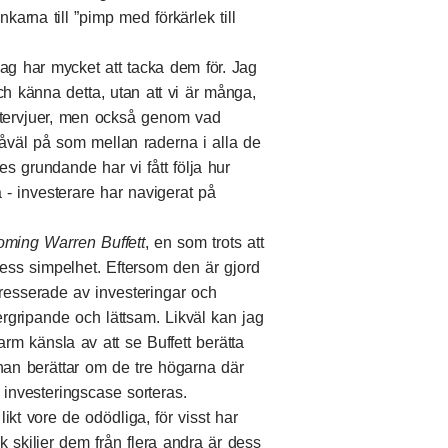
nkarna till ”pimp med förkärlek till
jag har mycket att tacka dem för. Jag
ch känna detta, utan att vi är många,
intervjuer, men också genom vad
 såväl på som mellan raderna i alla de
s grundande har vi fått följa hur
- investerare har navigerat på
oming
Warren
Buffett
, en som trots att
 dess simpelhet. Eftersom den är gjord
resserade av investeringar och
gripande och lättsam. Likväl kan jag
rm känsla av att se Buffett berätta
han berättar om de tre högarna där
 investeringscase sorteras.
ikt vore de odödliga, för visst har
 skiljer dem från flera andra är dess