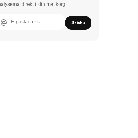
alyserna direkt i din mailkorg!
E-postadress
Skicka