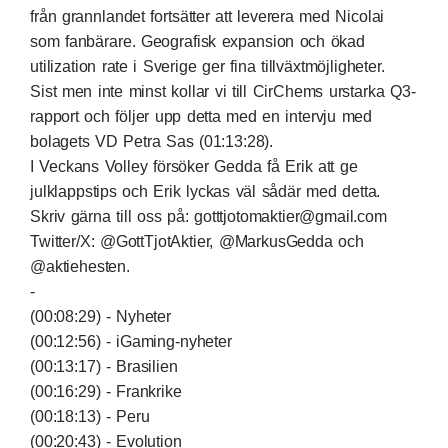
från grannlandet fortsätter att leverera med Nicolai
som fanbärare. Geografisk expansion och ökad
utilization rate i Sverige ger fina tillväxtmöjligheter.
Sist men inte minst kollar vi till CirChems urstarka Q3-
rapport och följer upp detta med en intervju med
bolagets VD Petra Sas (01:13:28).
I Veckans Volley försöker Gedda få Erik att ge
julklappstips och Erik lyckas väl sådär med detta.
Skriv gärna till oss på:
gotttjotomaktier@gmail.com
Twitter/X: @GottTjotAktier, @MarkusGedda och
@aktiehesten.
-
(00:08:29) - Nyheter
(00:12:56) - iGaming-nyheter
(00:13:17) - Brasilien
(00:16:29) - Frankrike
(00:18:13) - Peru
(00:20:43) - Evolution