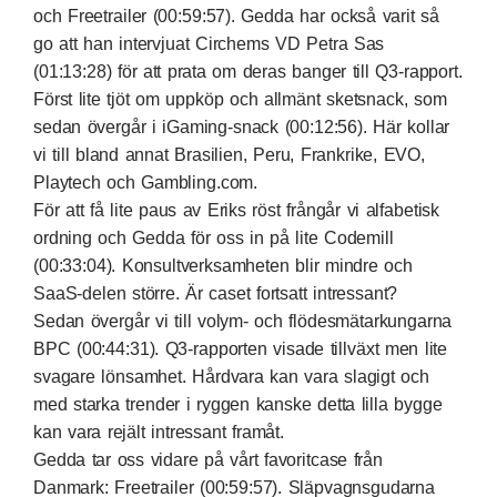
och Freetrailer (00:59:57). Gedda har också varit så
go att han intervjuat Circhems VD Petra Sas
(01:13:28) för att prata om deras banger till Q3-rapport.
Först lite tjöt om uppköp och allmänt sketsnack, som
sedan övergår i iGaming-snack (00:12:56). Här kollar
vi till bland annat Brasilien, Peru, Frankrike, EVO,
Playtech och Gambling.com.
För att få lite paus av Eriks röst frångår vi alfabetisk
ordning och Gedda för oss in på lite Codemill
(00:33:04). Konsultverksamheten blir mindre och
SaaS-delen större. Är caset fortsatt intressant?
Sedan övergår vi till volym- och flödesmätarkungarna
BPC (00:44:31). Q3-rapporten visade tillväxt men lite
svagare lönsamhet. Hårdvara kan vara slagigt och
med starka trender i ryggen kanske detta lilla bygge
kan vara rejält intressant framåt.
Gedda tar oss vidare på vårt favoritcase från
Danmark: Freetrailer (00:59:57). Släpvagnsgudarna