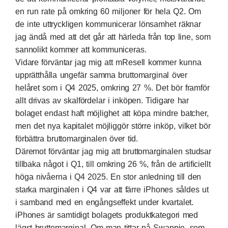
en run rate på omkring 60 miljoner för hela Q2. Om
de inte uttryckligen kommunicerar lönsamhet räknar
jag ändå med att det går att härleda från top line, som
sannolikt kommer att kommuniceras.
Vidare förväntar jag mig att mResell kommer kunna
upprätthålla ungefär samma bruttomarginal över
helåret som i Q4 2025, omkring 27 %. Det bör framför
allt drivas av skalfördelar i inköpen. Tidigare har
bolaget endast haft möjlighet att köpa mindre batcher,
men det nya kapitalet möjliggör större inköp, vilket bör
förbättra bruttomarginalen över tid.
Däremot förväntar jag mig att bruttomarginalen studsar
tillbaka något i Q1, till omkring 26 %, från de artificiellt
höga nivåerna i Q4 2025. En stor anledning till den
starka marginalen i Q4 var att färre iPhones såldes ut
i samband med en engångseffekt under kvartalet.
iPhones är samtidigt bolagets produktkategori med
lägst bruttomarginal. Om man tittar på Swappie, som