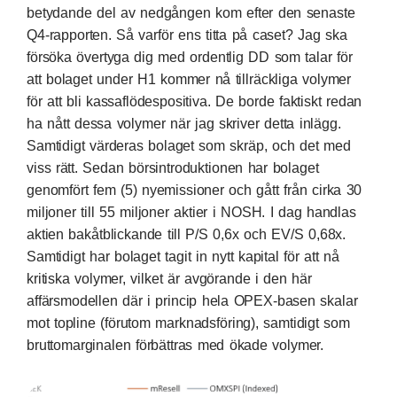
betydande del av nedgången kom efter den senaste
Q4-rapporten. Så varför ens titta på caset? Jag ska
försöka övertyga dig med ordentlig DD som talar för
att bolaget under H1 kommer nå tillräckliga volymer
för att bli kassaflödespositiva. De borde faktiskt redan
ha nått dessa volymer när jag skriver detta inlägg.
Samtidigt värderas bolaget som skräp, och det med
viss rätt. Sedan börsintroduktionen har bolaget
genomfört fem (5) nyemissioner och gått från cirka 30
miljoner till 55 miljoner aktier i NOSH. I dag handlas
aktien bakåtblickande till P/S 0,6x och EV/S 0,68x.
Samtidigt har bolaget tagit in nytt kapital för att nå
kritiska volymer, vilket är avgörande i den här
affärsmodellen där i princip hela OPEX-basen skalar
mot topline (förutom marknadsföring), samtidigt som
bruttomarginalen förbättras med ökade volymer.