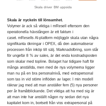
Skala driver BM uppsida
Skala är nyckeln till lönsamhet.
Volymer är ack så viktiga i mResell eftersom den
operationella hävstången är ett faktum i
caset. mResells AI-platform möjliggör skala utan några
signifikanta ökningar i OPEX, då den automatiserar
processen från inköp till sälj. Marknadsföring, som står
för ungefär 8 % av sales, är det enda kostnadsposten
som skalar med topline. Bolaget har tidigare haft för
många anställda, men med de nya volymerna ligger
man nu på en bra personalnivå, med extrapersonal
som tas in vid större inflöden av lager. I min modell
räknar jag med att man anställer fem (5) nya personer
per år framåtblickande. Det viktiga att ha med sig är
att man inte har anställt någon ny sedan det nya
kapitalet kom in, bortsett från viss extrapersonal på