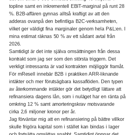
topline samt en inkrementell EBIT-marginal på runt 28
%. B2B-affären gynnas alltså kraftigt av att den
adderas ovanpå den befintliga B2C-verksamheten,
vilket ger väldigt fina marginaler genom hela P&L:en. I
mina estimat räknas 50 % av ett sådant avtal från
2026.
Samtidigt är det inte själva omsättningen från dessa
kontrakt som jag ser som den största triggern. Det
verkligt intressanta är vad kontrakten möjliggör framåt.
För mResell innebär B2B i praktiken ARR-liknande
intäkter och mer förutsägbara kassaflöden. Den typen
av återkommande intäkter gör det betydligt lättare att
refinansiera dagens lån, som i nuläget har en ränta på
omkring 12 % samt amorteringskrav motsvarande
cirka 2,6 miljoner kronor per år.
Jag förväntar mig att en refinansiering på bättre villkor
skulle frigöra kapital som i stället kan bindas i lager
och fortsätta omsättas snabbt. Samtidigt öppnar det