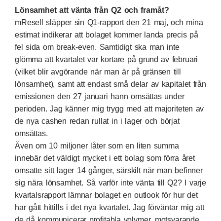
Lönsamhet att vänta från Q2 och framåt?
mResell släpper sin Q1-rapport den 21 maj, och mina
estimat indikerar att bolaget kommer landa precis på
fel sida om break-even. Samtidigt ska man inte
glömma att kvartalet var kortare på grund av februari
(vilket blir avgörande när man är på gränsen till
lönsamhet), samt att endast små delar av kapitalet från
emissionen den 27 januari hann omsättas under
perioden. Jag känner mig trygg med att majoriteten av
de nya cashen redan rullat in i lager och börjat
omsättas.
Även om 10 miljoner låter som en liten summa
innebär det väldigt mycket i ett bolag som förra året
omsatte sitt lager 14 gånger, särskilt när man befinner
sig nära lönsamhet. Så varför inte vänta till Q2? I varje
kvartalsrapport lämnar bolaget en outlook för hur det
har gått hittills i det nya kvartalet. Jag förväntar mig att
de då kommunicerar profitabla volymer, motsvarande