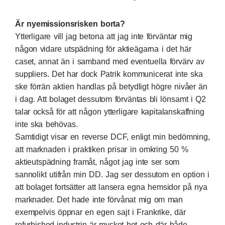
Är nyemissionsrisken borta?
Ytterligare vill jag betona att jag inte förväntar mig
någon vidare utspädning för aktieägarna i det här
caset, annat än i samband med eventuella förvärv av
suppliers. Det har dock Patrik kommunicerat inte ska
ske förrän aktien handlas på betydligt högre nivåer än
i dag. Att bolaget dessutom förväntas bli lönsamt i Q2
talar också för att någon ytterligare kapitalanskaffning
inte ska behövas.
Samtidigt visar en reverse DCF, enligt min bedömning,
att marknaden i praktiken prisar in omkring 50 %
aktieutspädning framåt, något jag inte ser som
sannolikt utifrån min DD. Jag ser dessutom en option i
att bolaget fortsätter att lansera egna hemsidor på nya
marknader. Det hade inte förvånat mig om man
exempelvis öppnar en egen sajt i Frankrike, där
refurbished-industrin är mycket het och där både