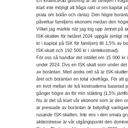
En kvalificerad gissning är att familjen i fråg
klart inte möjligt att fråga rakt ut om kapital
prata om bolån och ränta). Den högre boränta
påverkar familjens ekonomi medan den högre I
Vilket jag märkte när jag tog upp ämnet på t
ISK-skatten för helåret 2024 uppgår (enligt m
kr i kapital på ISK för familjen) till 1,5% av 
ISK-skatt och 192 500 kr i räntekostnad).
För oss så handlar det istället om 15 000 kr 
under 2024. Dvs en ISK-skatt som under det
av boräntan. Med andra ord så är ISK-skatten
året och boräntan en total ickefråga. För att g
en kvot mellan de två kostnaderna baserad p
gånger högre än för min släkting (1,5% jämf
Nu är det så klart vår ekonomi som är den o
är pressade av boräntan är betydligt vanliga
rusande ISK-skatten. Inte ens i den smala g
aktieintresse är vår utgångspunkt den domin