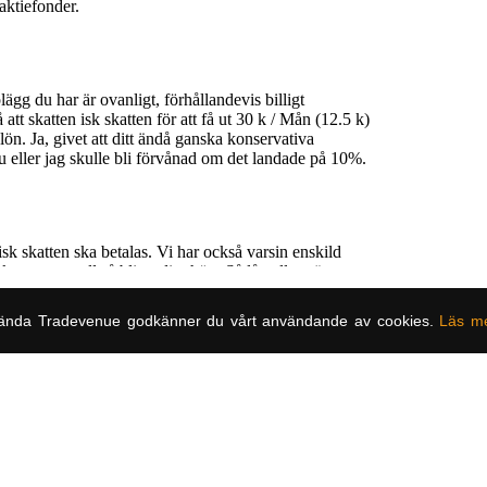
ända Tradevenue godkänner du vårt användande av cookies.
Läs m
Om oss
ch noterade
Om TradeVen
må- och