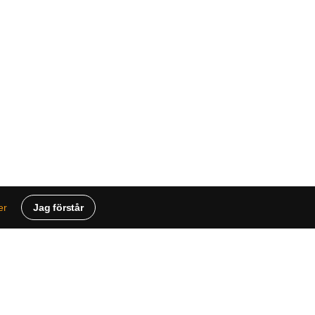
Jag förstår
er
ue