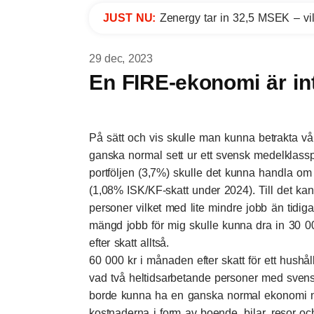
JUST NU:
Zenergy tar in 32,5 MSEK – vil
29 dec, 2023
En FIRE-ekonomi är i
På sätt och vis skulle man kunna betrakta 
ganska normal sett ur ett svensk medelklassper
portföljen (3,7%) skulle det kunna handla om 
(1,08% ISK/KF-skatt under 2024). Till det kan v
personer vilket med lite mindre jobb än tidig
mängd jobb för mig skulle kunna dra in 30 000 k
efter skatt alltså.
60 000 kr i månaden efter skatt för ett hushå
vad två heltidsarbetande personer med svensk
borde kunna ha en ganska normal ekonomi nä
kostnaderna i form av boende, bilar, resor och