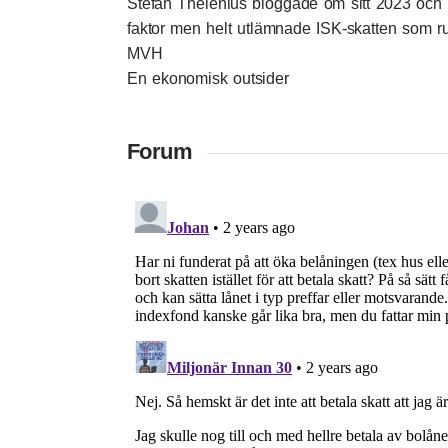
Stefan Thelenius bloggade om sitt 2023
och 
faktor men helt utlämnade ISK-skatten som 
MVH
En ekonomisk outsider
Forum