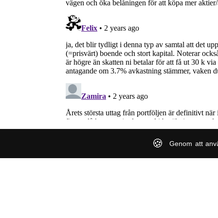
🍪
Genom att anv
TradeVenue är en samlingsplats för investerare o
bolag. Vårt fokus är att främst uppmärksamma s