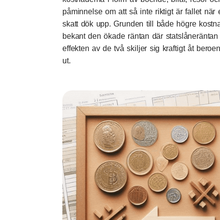
påminnelse om att så inte riktigt är fallet n
skatt dök upp. Grunden till både högre kostn
bekant den ökade räntan där statslåneräntan l
effekten av de två skiljer sig kraftigt åt ber
ut.