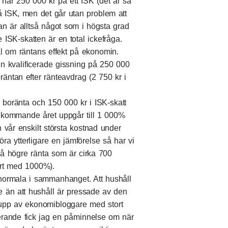
a har 250 000 kr på ett ISK (det är så
 på ISK, men det går utan problem att
n är alltså något som i högsta grad
SK-skatten är en total ickefråga.
al om räntans effekt på ekonomin.
in kvalificerade gissning på 250 000
boräntan efter ränteavdrag (2 750 kr i
i boränta och 150 000 kr i ISK-skatt
 kommande året uppgår till 1 000%
 vår enskilt största kostnad under
öra ytterligare en jämförelse så har vi
å högre ränta som är cirka 700
ört med 1000%).
normala i sammanhanget. Att hushåll
re än att hushåll är pressade av den
rupp av ekonomibloggare med stort
erande fick jag en påminnelse om när