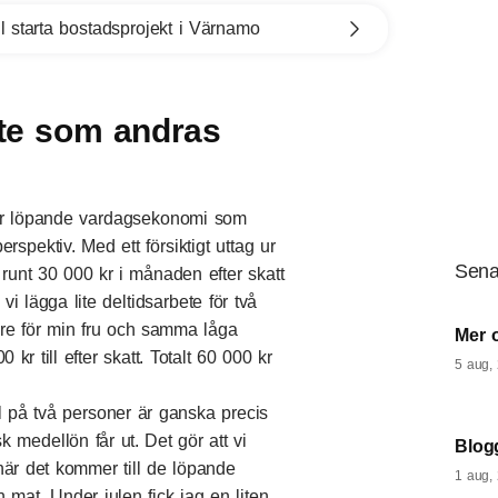
l starta bostadsprojekt i Värnamo
nte som andras
vår löpande vardagsekonomi som
spektiv. Med ett försiktigt uttag ur
Sena
runt 30 000 kr i månaden efter skatt
i lägga lite deltidsarbete för två
are för min fru och samma låga
Mer 
r till efter skatt. Totalt 60 000 kr
5 aug,
ll på två personer är ganska precis
 medellön får ut. Det gör att vi
Blogg
r det kommer till de löpande
1 aug,
 mat. Under julen fick jag en liten