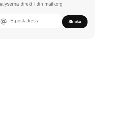
alyserna direkt i din mailkorg!
E-postadress
Skicka