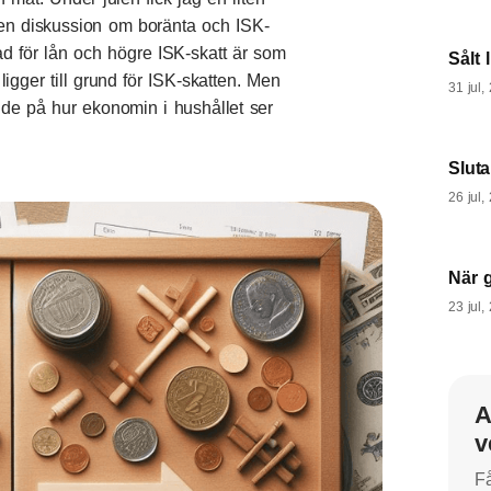
är en diskussion om boränta och ISK-
ad för lån och högre ISK-skatt är som
Sålt 
igger till grund för ISK-skatten. Men
31 jul,
oende på hur ekonomin i hushållet ser
Slut
26 jul,
När 
23 jul,
A
v
Få