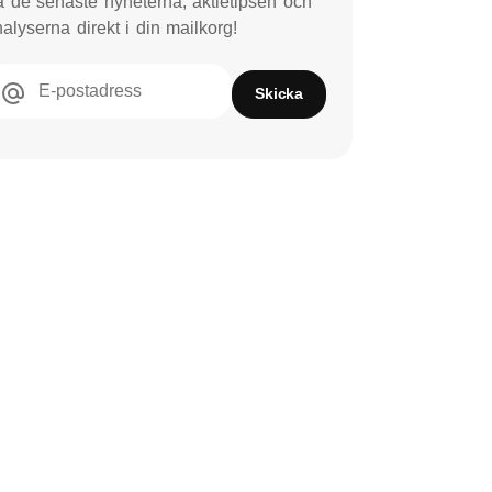
 de senaste nyheterna, aktietipsen och
alyserna direkt i din mailkorg!
E-postadress
Skicka