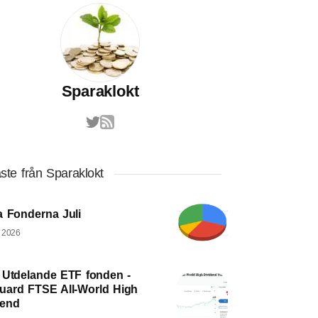
Sparaklokt
ste från Sparaklokt
a Fonderna Juli
, 2026
 Utdelande ETF fonden -
uard FTSE All-World High
dend