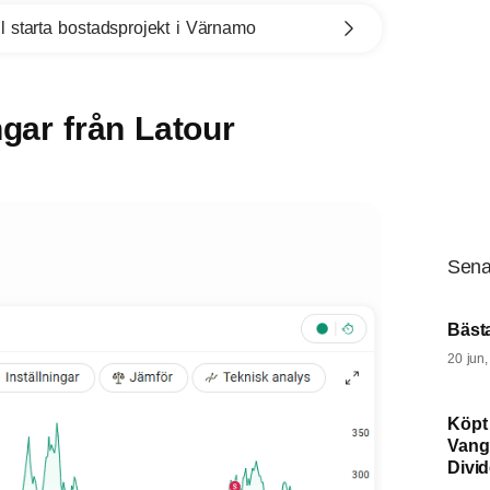
l starta bostadsprojekt i Värnamo
ngar från Latour
Sena
Bäst
20 jun
Köpt
Vang
Divi