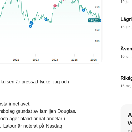
19 jun
Lågri
16 jun
Även
10 jun
Rikti
 kursen är pressad tycker jag och
16 maj
örsta innehavet.
ntbolag grundat av familjen Douglas.
A
ag och äger bland annat andelar i
v
Latour är noterat på Nasdaq