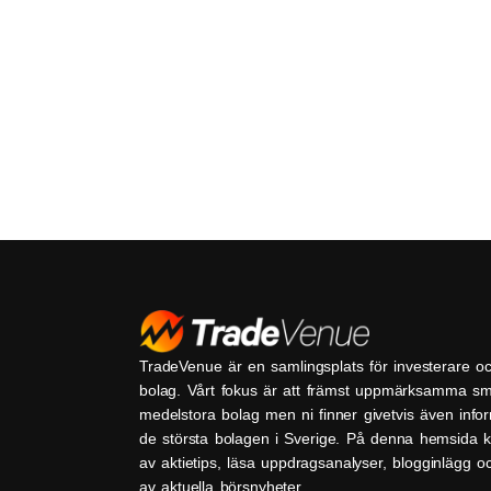
TradeVenue är en samlingsplats för investerare o
bolag. Vårt fokus är att främst uppmärksamma s
medelstora bolag men ni finner givetvis även inf
de största bolagen i Sverige. På denna hemsida k
av aktietips, läsa uppdragsanalyser, blogginlägg 
av aktuella börsnyheter.