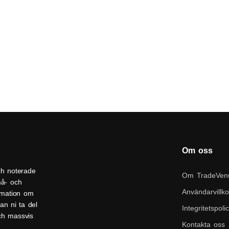
Om oss
ch noterade
Om TradeVen
må- och
Användarvillko
ormation om
an ni ta del
Integritetspoli
och massvis
Kontakta oss