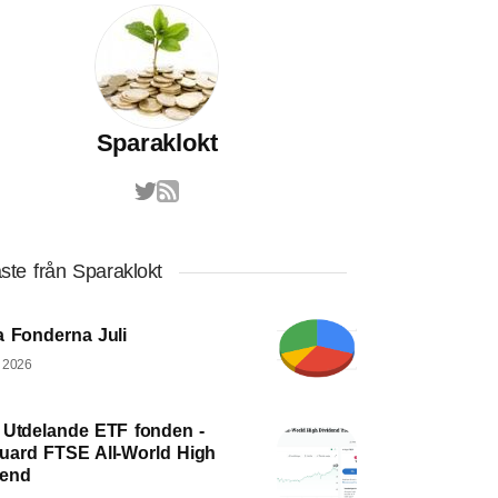
Sparaklokt
ste från Sparaklokt
a Fonderna Juli
, 2026
 Utdelande ETF fonden -
uard FTSE All-World High
dend