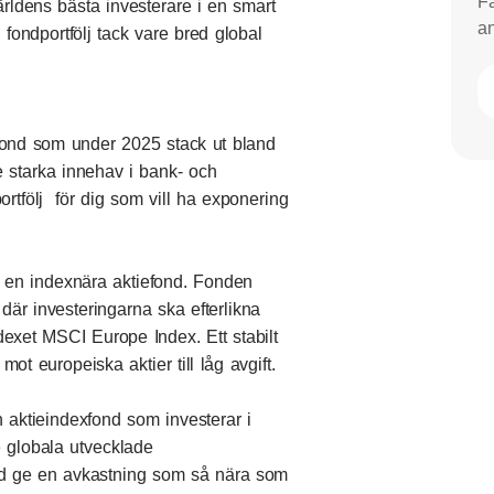
Få
rldens bästa investerare i en smart
an
 fondportfölj tack vare bred global
fond som under 2025 stack ut bland
 starka innehav i bank- och
ortfölj för dig som vill ha exponering
en indexnära aktiefond. Fonden
 där investeringarna ska efterlikna
exet MSCI Europe Index. Ett stabilt
 mot europeiska aktier till låg avgift.
 aktieindexfond som investerar i
 globala utvecklade
tid ge en avkastning som så nära som