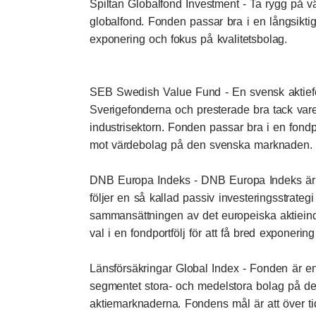
Spiltan Globalfond Investment
- Ta rygg på vä
globalfond. Fonden passar bra i en långsiktig
exponering och fokus på kvalitetsbolag.
SEB Swedish Value Fund
- En svensk aktie
Sverigefonderna och presterade bra tack vare
industrisektorn. Fonden passar bra i en fondp
mot värdebolag på den svenska marknaden.
DNB Europa Indeks
- DNB Europa Indeks är 
följer en så kallad passiv investeringsstrategi
sammansättningen av det europeiska aktieind
val i en fondportfölj för att få bred exponering
Länsförsäkringar Global Index
- Fonden är en
segmentet stora- och medelstora bolag på de
aktiemarknaderna. Fondens mål är att över 