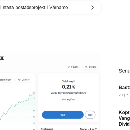
l starta bostadsprojekt i Värnamo
Sena
Bäst
20 jun
Köpt
Vang
Divi