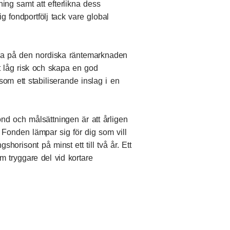
ng samt att efterlikna dess
ig fondportfölj tack vare global
era på den nordiska räntemarknaden
ivt låg risk och skapa en god
som ett stabiliserande inslag i en
nd och målsättningen är att årligen
k. Fonden lämpar sig för dig som vill
shorisont på minst ett till två år. Ett
som tryggare del vid kortare