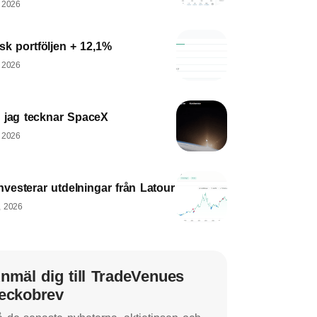
, 2026
sk portföljen + 12,1%
, 2026
 jag tecknar SpaceX
, 2026
nvesterar utdelningar från Latour
, 2026
nmäl dig till TradeVenues
eckobrev