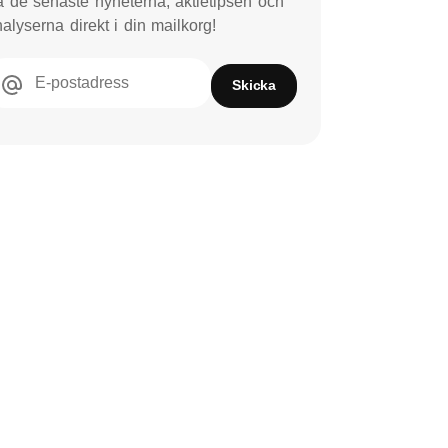
 de senaste nyheterna, aktietipsen och
alyserna direkt i din mailkorg!
E-postadress
Skicka