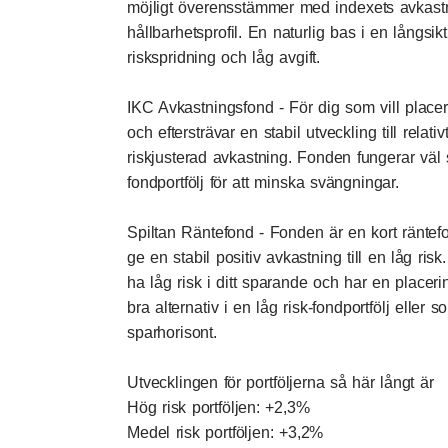
möjligt överensstämmer med indexets avkastni
hållbarhetsprofil. En naturlig bas i en långsikt
riskspridning och låg avgift.
IKC Avkastningsfond
- För dig som vill plac
och eftersträvar en stabil utveckling till relat
riskjusterad avkastning. Fonden fungerar väl 
fondportfölj för att minska svängningar.
Spiltan Räntefond
- Fonden är en kort räntefo
ge en stabil positiv avkastning till en låg ris
ha låg risk i ditt sparande och har en placering
bra alternativ i en låg risk-fondportfölj eller 
sparhorisont.
Utvecklingen för portföljerna så här långt är
Hög risk portföljen: +2,3%
Medel risk portföljen: +3,2%