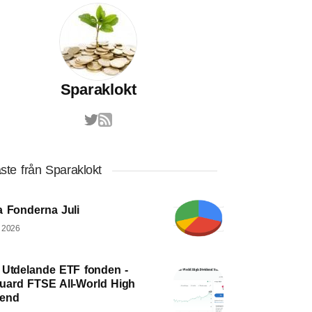
Sparaklokt
ste från Sparaklokt
a Fonderna Juli
, 2026
 Utdelande ETF fonden -
uard FTSE All-World High
dend