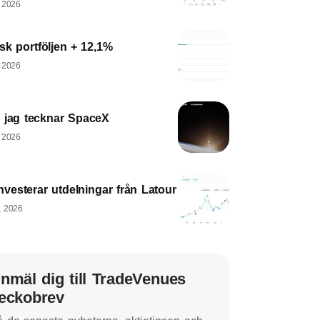
, 2026
sk portföljen + 12,1%
, 2026
 jag tecknar SpaceX
, 2026
nvesterar utdelningar från Latour
, 2026
nmäl dig till TradeVenues
eckobrev