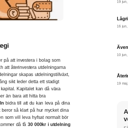
19 jun
Lågri
16 jun
egi
Även
10 jun
r på att investera i bolag som
h att återinvestera utdelningarna
elningar skapas utdelningstillväxt,
Återi
ång sikt leder detta ett stadigt
19 maj
t kapital. Kapitalet kan då växa
er än bara att hitta bra
ln
bidra till att du kan leva på dina
t beror så klart på hur mycket dina
A
en som vill leva hyfsat normalt bör
v
 kommer då få
30 000kr i utdelning