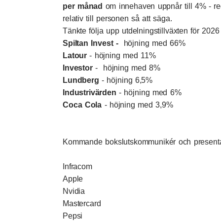
per månad
om innehaven uppnår till 4% - re
relativ till personen så att säga.
Tänkte följa upp utdelningstillväxten för 2026
Spiltan Invest
-
höjning med 66%
Latour
- höjning med 11%
Investor
- höjning med 8%
Lundberg
- höjning 6,5%
Industrivärden
- höjning med 6%
Coca Cola
- höjning med 3,9%
Kommande bokslutskommunikér och presentat
Infracom
Apple
Nvidia
Mastercard
Pepsi