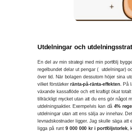
Utdelningar och utdelningsstrat
En del av min strategi med min portfölj bygge
regelbundet delar ut pengar ( utdelningar) oc
över tid. När bolagen dessutom höjer sina utd
vilket förstärker
ränta-på-ränta-effekten
. På l
växande kassaflöde och ett kraftigt ökat total
tillräckligt mycket utan att du ens gör något m
utdelningsaktier. Exempelvis kan då
4% rege
utdelningar utan att ens sälja av innehav. De
levnadskostnader ligger. Jag skulle säga att 
ligga på runt
9 000 000 kr i portföljstorlek
,