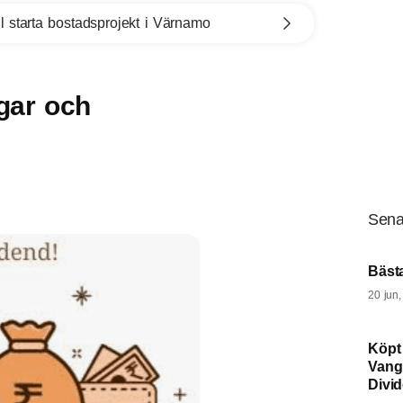
l starta bostadsprojekt i Värnamo
gar och
Sena
Bäst
20 jun
Köpt
Vang
Divi