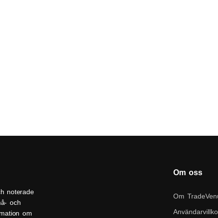
Om oss
ch noterade
Om TradeVen
må- och
Användarvillko
ormation om