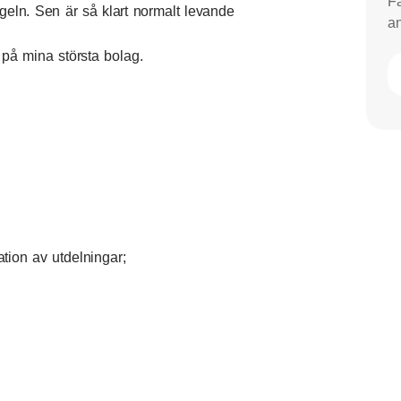
Få
geln. Sen är så klart normalt levande
an
 på mina största bolag.
ion av utdelningar;