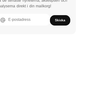
 de senaste nyheterna, aktietipsen och
alyserna direkt i din mailkorg!
E-postadress
Skicka