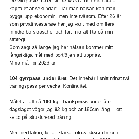
De viktigaste målen är de fysiska och mentala –
kapitalet är sekundärt. Har man hälsan kan man
bygga upp ekonomin, men inte tvärtom. Efter 26 år
som privatinvesterare har jag varit med om flera
mindre börskrascher och lärt mig att lita på min
strategi.
Som sagt så länge jag har hälsan kommer mitt
långsiktiga mål med portföljen att uppnås.
Mina mål för 2026 är;
104 gympass under året
. Det innebär i snitt minst två
träningspass per vecka. Kontinuitet.
Målet är att nå
100 kg i bänkpress
under året. I
dagsläget väger jag 82 kg och är 180cm lång - ett
kvitto på strukturerad träning.
Mer meditation, för att stärka
fokus,
disciplin
och