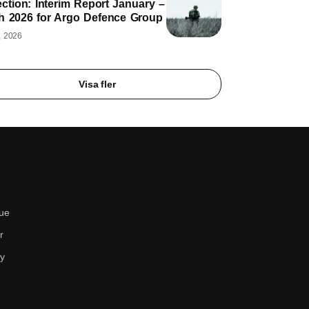
ction: Interim Report January –
h 2026 for Argo Defence Group
, 2026
Visa fler
ue
r
cy