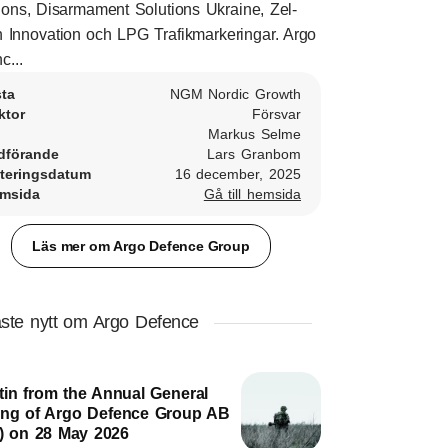
ions, Disarmament Solutions Ukraine, Zel-
 Innovation och LPG Trafikmarkeringar. Argo
c...
sta
NGM Nordic Growth
ktor
Försvar
Markus Selme
dförande
Lars Granbom
teringsdatum
16 december, 2025
msida
Gå till hemsida
Läs mer om Argo Defence Group
ste nytt om Argo Defence
tin from the Annual General
ing of Argo Defence Group AB
l) on 28 May 2026