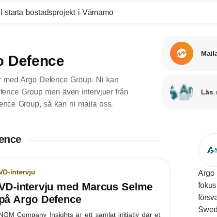
l starta bostadsprojekt i Värnamo
Mail
o Defence
er med Argo Defence Group. Ni kan
efence Group men även intervjuer från
Läs 
Defence Group, så kan ni maila oss.
fence
VD-intervju
Argo 
VD-intervju med Marcus Selme
fokus
på Argo Defence
försv
Swed
NGM Company Insights är ett samlat initiativ där et