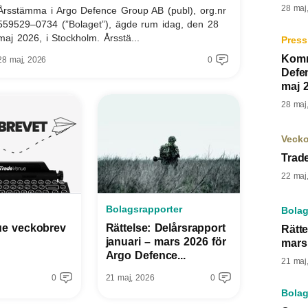
28 maj
Årsstämma i Argo Defence Group AB (publ), org.nr
559529–0734 (”Bolaget”), ägde rum idag, den 28
maj 2026, i Stockholm. Årsstä...
Press
Komm
28 maj, 2026
0
Defe
maj 
28 maj
Veck
Trad
22 maj
Bolagsrapporter
Bolag
ue veckobrev
Rättelse: Delårsrapport
Rätte
januari – mars 2026 för
mars
Argo Defence...
21 maj
0
21 maj, 2026
0
Bolag