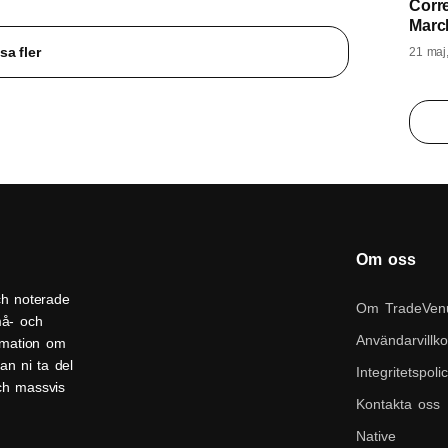
Corre
Marc
sa fler
21 maj
Om oss
ch noterade
Om TradeVen
må- och
Användarvillko
ormation om
an ni ta del
Integritetspoli
och massvis
Kontakta oss
Native