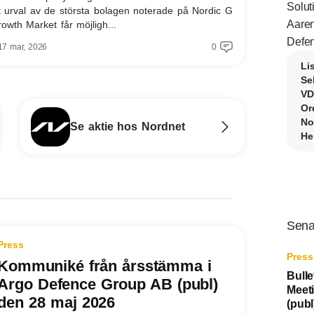
Solut
t urval av de största bolagen noterade på Nordic G
Aaren
rowth Market får möjligh...
Defen
17 mar, 2026
0
Li
Se
VD
Or
No
Se aktie hos Nordnet
He
Sena
Press
Press
Kommuniké från årsstämma i
Bulle
Argo Defence Group AB (publ)
Meet
den 28 maj 2026
(pub