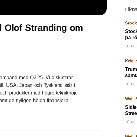
Likna
Stoc
d Olof Stranding om
Stoc
på rö
10 jul,
Krig 
Trum
samta
 samband med Q2’25. Vi diskuterar
10 jul,
till USA, Japan och Tyskland står i
 och produkter med högre teknikhöjd
Wall 
samt de nyligen höjda finansiella
Sidl
Stree
10 jul,
Wall 