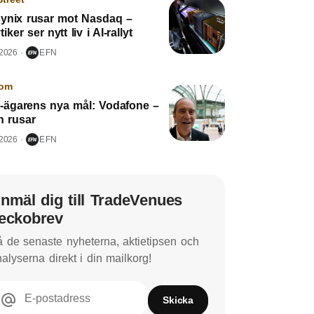
ynix rusar mot Nasdaq –
iker ser nytt liv i AI-rallyt
 2026
EFN
kom
2-ägarens nya mål: Vodafone –
n rusar
 2026
EFN
nmäl dig till TradeVenues
eckobrev
 de senaste nyheterna, aktietipsen och
alyserna direkt i din mailkorg!
E-postadress
Skicka