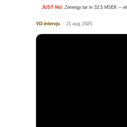
JUST NU:
Zenergy tar in 32,5 MSEK – vil
VD-intervju
21 aug, 2025