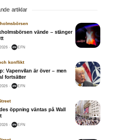
nde artiklar
kholmsbörsen
kholmsbörsen vände – stänger
tt
 2026
EFN
och konflikt
p: Vapenvilan är över – men
l fortsätter
 2026
EFN
Street
edes öppning väntas på Wall
t
 2026
EFN
Street