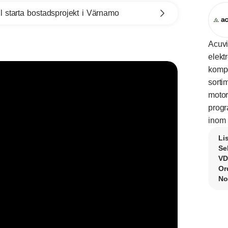
l starta bostadsprojekt i Värnamo
Acuvi
elekt
kompo
sorti
motor
progr
inom o
Li
Se
VD
Or
No