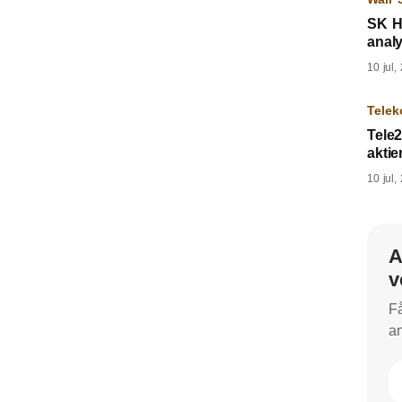
SK H
analyt
10 jul,
Tele
Tele
aktie
10 jul,
A
v
Få
an