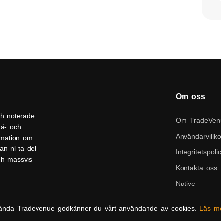
Om oss
ch noterade
Om TradeVen
må- och
Användarvillko
ormation om
an ni ta del
Integritetspoli
och massvis
Kontakta oss
Native
ända Tradevenue godkänner du vårt användande av cookies.
Läs m