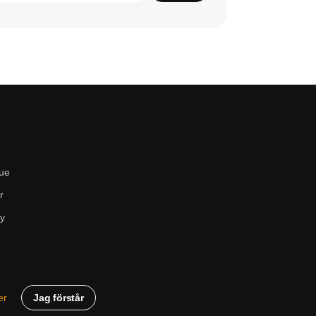
ue
r
cy
Jag förstår
er