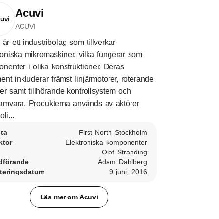
Acuvi
ACUVI
 är ett industribolag som tillverkar
roniska mikromaskiner, vilka fungerar som
nenter i olika konstruktioner. Deras
ment inkluderar främst linjärmotorer, roterande
er samt tillhörande kontrollsystem och
amvara. Produkterna används av aktörer
li...
sta
First North Stockholm
ktor
Elektroniska komponenter
Olof Stranding
dförande
Adam Dahlberg
teringsdatum
9 juni, 2016
Läs mer om Acuvi