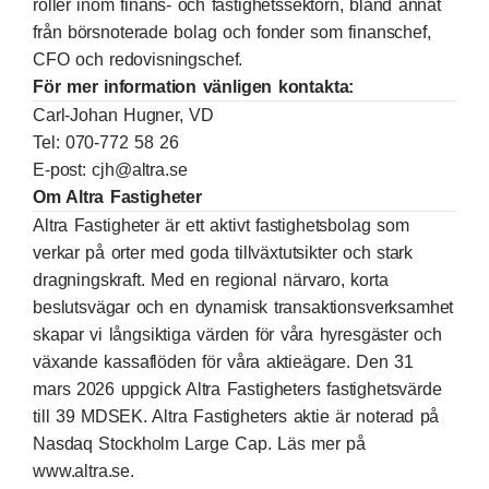
roller inom finans- och fastighetssektorn, bland annat
från börsnoterade bolag och fonder som finanschef,
CFO och redovisningschef.
För mer information vänligen kontakta:
Carl-Johan Hugner, VD
Tel: 070-772 58 26
E-post:
cjh@altra.se
Om Altra Fastigheter
Altra Fastigheter är ett aktivt fastighetsbolag som
verkar på orter med goda tillväxtutsikter och stark
dragningskraft. Med en regional närvaro, korta
beslutsvägar och en dynamisk transaktionsverksamhet
skapar vi långsiktiga värden för våra hyresgäster och
växande kassaflöden för våra aktieägare. Den 31
mars 2026 uppgick Altra Fastigheters fastighetsvärde
till 39 MDSEK. Altra Fastigheters aktie är noterad på
Nasdaq Stockholm Large Cap. Läs mer på
www.altra.se
.