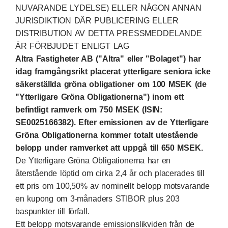
NUVARANDE LYDELSE) ELLER NÅGON ANNAN
JURISDIKTION DÄR PUBLICERING ELLER
DISTRIBUTION AV DETTA PRESSMEDDELANDE
ÄR FÖRBJUDET ENLIGT LAG
Altra Fastigheter AB ("Altra" eller "Bolaget") har
idag framgångsrikt placerat ytterligare seniora icke
säkerställda gröna obligationer om 100 MSEK (de
"Ytterligare Gröna Obligationerna") inom ett
befintligt ramverk om 750 MSEK (ISIN:
SE0025166382). Efter emissionen av de Ytterligare
Gröna Obligationerna kommer totalt utestående
belopp under ramverket att uppgå till 650 MSEK.
De Ytterligare Gröna Obligationerna har en
återstående löptid om cirka 2,4 år och placerades till
ett pris om 100,50% av nominellt belopp motsvarande
en kupong om 3-månaders STIBOR plus 203
baspunkter till förfall.
Ett belopp motsvarande emissionslikviden från de