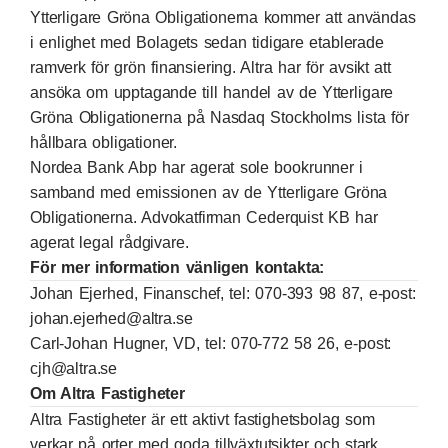
Ytterligare Gröna Obligationerna kommer att användas
i enlighet med Bolagets sedan tidigare etablerade
ramverk för grön finansiering. Altra har för avsikt att
ansöka om upptagande till handel av de Ytterligare
Gröna Obligationerna på Nasdaq Stockholms lista för
hållbara obligationer.
Nordea Bank Abp har agerat sole bookrunner i
samband med emissionen av de Ytterligare Gröna
Obligationerna. Advokatfirman Cederquist KB har
agerat legal rådgivare.
För mer information vänligen kontakta:
Johan Ejerhed, Finanschef, tel: 070-393 98 87, e-post:
johan.ejerhed@altra.se
Carl-Johan Hugner, VD, tel: 070-772 58 26, e-post:
cjh@altra.se
Om Altra Fastigheter
Altra Fastigheter är ett aktivt fastighetsbolag som
verkar på orter med goda tillväxtutsikter och stark