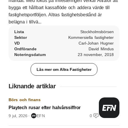
mandat. Med fokus på investeringen verkar Altraför att
bygga ett hållbart kassaflöde och addera värde till
fastighetsportföljen. Altras fastighetsbestånd är
belägna i tillvä...
Lista
Stockholmsbörsen
Sektor
Kommersiella fastigheter
VD
Carl-Johan Hugner
Ordförande
David Mindus
Noteringsdatum
23 november, 2018
Läs mer om Altra Fastigheter
Liknande artiklar
Börs och finans
Playtech rusar efter halvårssiffror
9 jul, 2026
EFN
0