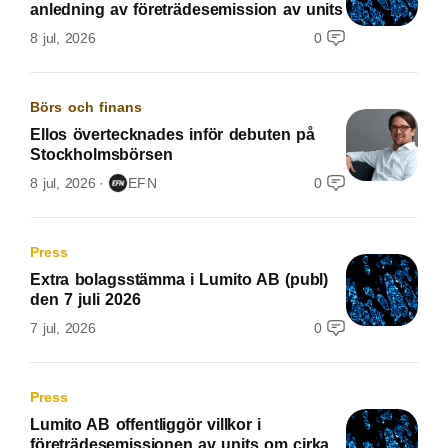
anledning av företrädesemission av units
8 jul, 2026
0
Börs och finans
Ellos övertecknades inför debuten på
Stockholmsbörsen
8 jul, 2026
EFN
0
Press
Extra bolagsstämma i Lumito AB (publ)
den 7 juli 2026
7 jul, 2026
0
Press
Lumito AB offentliggör villkor i
företrädesemissionen av units om cirka