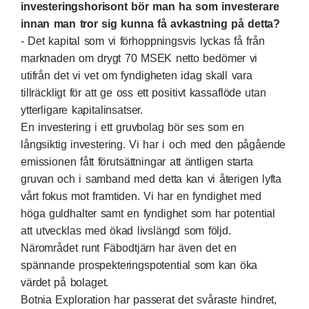
investeringshorisont bör man ha som investerare
innan man tror sig kunna få avkastning på detta?
- Det kapital som vi förhoppningsvis lyckas få från
marknaden om drygt 70 MSEK netto bedömer vi
utifrån det vi vet om fyndigheten idag skall vara
tillräckligt för att ge oss ett positivt kassaflöde utan
ytterligare kapitalinsatser.
En investering i ett gruvbolag bör ses som en
långsiktig investering. Vi har i och med den pågående
emissionen fått förutsättningar att äntligen starta
gruvan och i samband med detta kan vi återigen lyfta
vårt fokus mot framtiden. Vi har en fyndighet med
höga guldhalter samt en fyndighet som har potential
att utvecklas med ökad livslängd som följd.
Närområdet runt Fäbodtjärn har även det en
spännande prospekteringspotential som kan öka
värdet på bolaget.
Botnia Exploration har passerat det svåraste hindret,