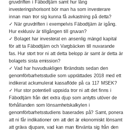
gruvdriften i Fäbodtjärn samt hur lång
investeringshorisont bör man ha som investerare
innan man tror sig kunna få avkastning på detta?
✓ När gruvdriften i exempelvis Fäbodtjärn är igång.
Hur exklusiv är tillgången till gruvan?
✓ Bolaget har investerat en ansenlig mängd kapital
för att ta Fäbodtjärn och Vargbäcken till nuvarande
fas. Hur stort tror ni att detta belopp är samt är detta är
bolagets sista emission?
✓ Vad har huvudsakligen förändrats sedan den
genomförbarhetsstudie som upprättades 2018 med ett
indikerat ackumulerat kassaflöde på ca 117 MSEK?
✓ Hur stor potentiell uppsida tror ni att det finns i
Fäbodtjärn från det extra djup som antytts utöver de
förhållanden som lönsamhetskalkylen i
genomförbarhetsstudiens baserades på? Samt, ponera
att ni får indikationer om att det är ekonomiskt lönsamt
att gräva djupare, vad kan man förvänta sig från den