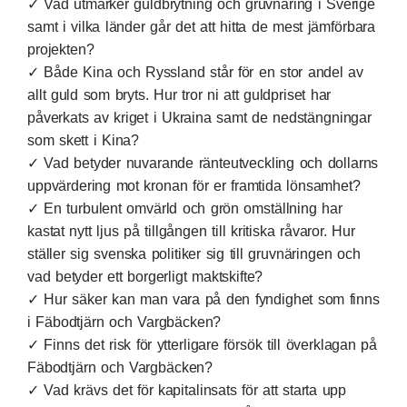
✓ Vad utmärker guldbrytning och gruvnäring i Sverige
samt i vilka länder går det att hitta de mest jämförbara
projekten?
✓ Både Kina och Ryssland står för en stor andel av
allt guld som bryts. Hur tror ni att guldpriset har
påverkats av kriget i Ukraina samt de nedstängningar
som skett i Kina?
✓ Vad betyder nuvarande ränteutveckling och dollarns
uppvärdering mot kronan för er framtida lönsamhet?
✓ En turbulent omvärld och grön omställning har
kastat nytt ljus på tillgången till kritiska råvaror. Hur
ställer sig svenska politiker sig till gruvnäringen och
vad betyder ett borgerligt maktskifte?
✓ Hur säker kan man vara på den fyndighet som finns
i Fäbodtjärn och Vargbäcken?
✓ Finns det risk för ytterligare försök till överklagan på
Fäbodtjärn och Vargbäcken?
✓ Vad krävs det för kapitalinsats för att starta upp