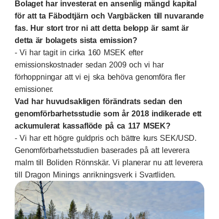
Bolaget har investerat en ansenlig mängd kapital
för att ta Fäbodtjärn och Vargbäcken till nuvarande
fas. Hur stort tror ni att detta belopp är samt är
detta är bolagets sista emission?
- Vi har tagit in cirka 160 MSEK efter
emissionskostnader sedan 2009 och vi har
förhoppningar att vi ej ska behöva genomföra fler
emissioner.
Vad har huvudsakligen förändrats sedan den
genomförbarhetsstudie som år 2018 indikerade ett
ackumulerat kassaflöde på ca 117 MSEK?
- Vi har ett högre guldpris och bättre kurs SEK/USD.
Genomförbarhetsstudien baserades på att leverera
malm till Boliden Rönnskär. Vi planerar nu att leverera
till Dragon Minings anrikningsverk i Svartliden.