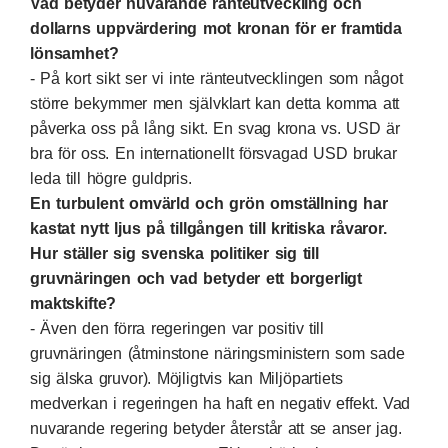
Vad betyder nuvarande ränteutveckling och
dollarns uppvärdering mot kronan för er framtida
lönsamhet?
- På kort sikt ser vi inte ränteutvecklingen som något
större bekymmer men självklart kan detta komma att
påverka oss på lång sikt. En svag krona vs. USD är
bra för oss. En internationellt försvagad USD brukar
leda till högre guldpris.
En turbulent omvärld och grön omställning har
kastat nytt ljus på tillgången till kritiska råvaror.
Hur ställer sig svenska politiker sig till
gruvnäringen och vad betyder ett borgerligt
maktskifte?
- Även den förra regeringen var positiv till
gruvnäringen (åtminstone näringsministern som sade
sig älska gruvor). Möjligtvis kan Miljöpartiets
medverkan i regeringen ha haft en negativ effekt. Vad
nuvarande regering betyder återstår att se anser jag.