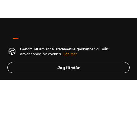
🍪
Genom att använda Tradevenue godkänner du vårt
TradeVenue är en samlingsplats för investerare och
användande av cookies.
Läs mer
noterade bolag. Vårt fokus är att främst uppmärksamma
små- och medelstora bolag men ni finner givetvis även
Jag förstår
information om de största bolagen i Sverige. På denna
hemsida kan ni ta del av aktietips, läsa uppdragsanalyser,
blogginlägg och massvis av aktuella börsnyheter.
Om oss
Om TradeVenue
Användarvillkor
Integritetspolicy