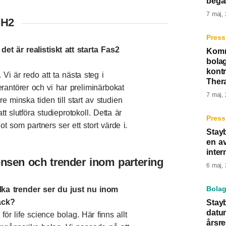
begä
7 maj,
 H2
Press
et är realistiskt att starta Fas2
Komm
bolag
kontr
. Vi är redo att ta nästa steg i
Ther
rantörer och vi har preliminärbokat
7 maj,
are minska tiden till start av studien
 slutföra studieprotokoll. Detta är
Press
t som partners ser ett stort värde i.
Stayb
en av
inter
ensen och trender inom partering
6 maj,
Bolag
lka trender ser du just nu inom
åck?
Stayb
datu
ör life science bolag. Här finns allt
årsr