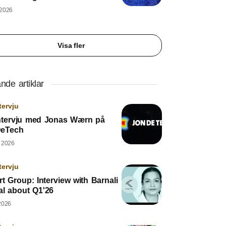
 2026
Visa fler
nde artiklar
tervju
ntervju med Jonas Wærn på
eTech
, 2026
tervju
rt Group: Interview with Barnali
al about Q1'26
2026