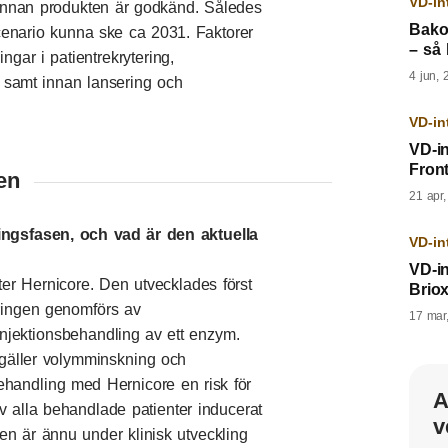
VD-in
 innan produkten är godkänd. Således
Bako
scenario kunna ske ca 2031. Faktorer
– så 
ngar i patientrekrytering,
4 jun, 
3 samt innan lansering och
VD-in
VD-i
Fron
en
21 apr
lingsfasen, och vad är den aktuella
VD-in
VD-i
er Hernicore. Den utvecklades först
Brio
ringen genomförs av
17 mar
njektionsbehandling av ett enzym.
t gäller volymminskning och
behandling med Hernicore en risk för
A
v alla behandlade patienter inducerat
v
n är ännu under klinisk utveckling