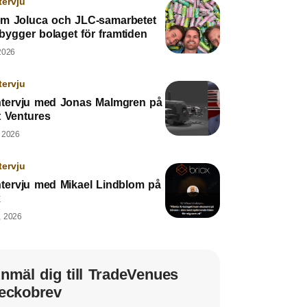
tervju
m Joluca och JLC-samarbetet
bygger bolaget för framtiden
2026
tervju
ntervju med Jonas Malmgren på
t Ventures
, 2026
tervju
ntervju med Mikael Lindblom på
x
, 2026
nmäl dig till TradeVenues
eckobrev