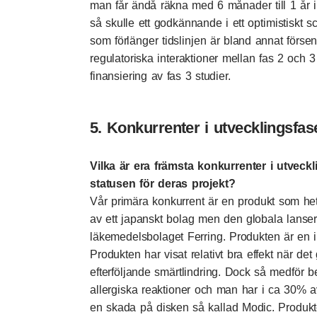
man får ändå räkna med 6 månader till 1 år
så skulle ett godkännande i ett optimistiskt 
som förlänger tidslinjen är bland annat förseni
regulatoriska interaktioner mellan fas 2 och 
finansiering av fas 3 studier.
5. Konkurrenter i utvecklingsfas
Vilka är era främsta konkurrenter i utveck
statusen för deras projekt?
Vår primära konkurrent är en produkt som het
av ett japanskt bolag men den globala lanse
läkemedelsbolaget Ferring. Produkten är en i
Produkten har visat relativt bra effekt när de
efterföljande smärtlindring. Dock så medför 
allergiska reaktioner och man har i ca 30% a
en skada på disken så kallad Modic. Produkte