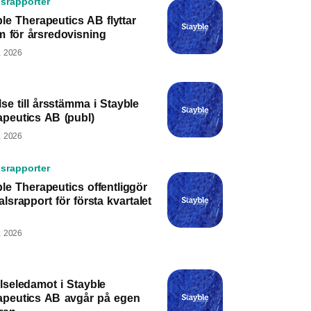
srapporter
le Therapeutics AB flyttar
m för årsredovisning
, 2026
lse till årsstämma i Stayble
apeutics AB (publ)
, 2026
srapporter
le Therapeutics offentliggör
alsrapport för första kvartalet
, 2026
lseledamot i Stayble
apeutics AB avgår på egen