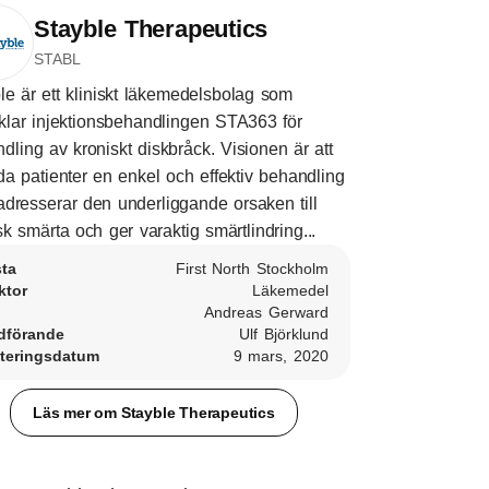
Stayble Therapeutics
STABL
le är ett kliniskt läkemedelsbolag som
klar injektionsbehandlingen STA363 för
dling av kroniskt diskbråck. Visionen är att
da patienter en enkel och effektiv behandling
dresserar den underliggande orsaken till
sk smärta och ger varaktig smärtlindring...
sta
First North Stockholm
ktor
Läkemedel
Andreas Gerward
dförande
Ulf Björklund
teringsdatum
9 mars, 2020
Läs mer om Stayble Therapeutics