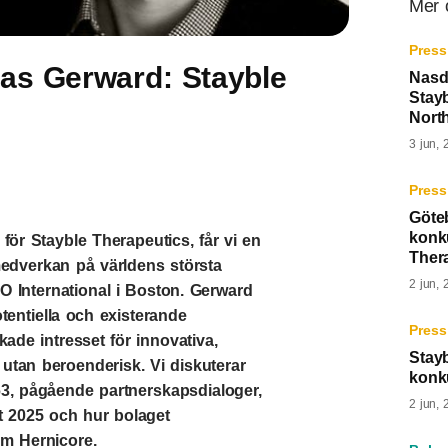
Mer 
Press
as Gerward: Stayble
Nasd
Stayb
Nort
3 jun, 
Press
Göte
konk
för Stayble Therapeutics, får vi en
Ther
 medverkan på världens största
2 jun, 
IO International i Boston. Gerward
tentiella och existerande
Press
ade intresset för innovativa,
Stay
tan beroenderisk. Vi diskuterar
konk
63, pågående partnerskapsdialoger,
2 jun, 
t 2025 och hur bolaget
om Hernicore.