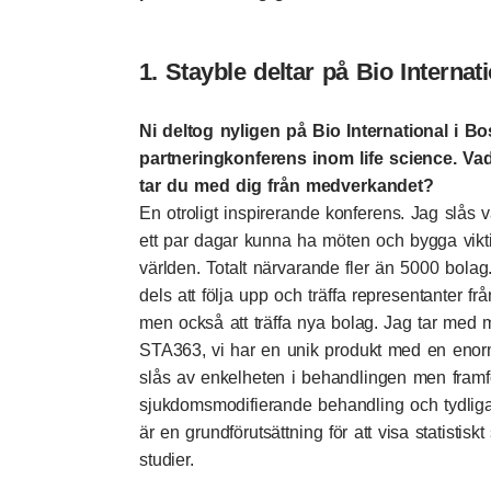
1. Stayble deltar på Bio Internat
Ni deltog nyligen på Bio International i Bo
partneringkonferens inom life science. Va
tar du med dig från medverkandet?
En otroligt inspirerande konferens. Jag slås v
ett par dagar kunna ha möten och bygga vikti
världen. Totalt närvarande fler än 5000 bolag. 
dels att följa upp och träffa representanter 
men också att träffa nya bolag. Jag tar med mi
STA363, vi har en unik produkt med en enorm 
slås av enkelheten i behandlingen men framför
sjukdomsmodifierande behandling och tydlig
är en grundförutsättning för att visa statistis
studier.