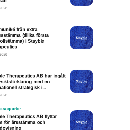
ran
 2026
uniké från extra
sstämma (tillika första
ollstämma) i Stayble
apeutics
 2026
le Therapeutics AB har ingått
siktsförklaring med en
nationell strategisk i...
 2026
srapporter
le Therapeutics AB flyttar
m för årsstämma och
edovisning