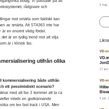
amgångsrika bolag. Vi passade på att
5 maj,
r ekosystemet, rådgivare och
ndlingar mot smärta som faktiskt kan
sen av smärta. Att STA363 inte har
är en enormt viktig fördel.
det är en tydlig trend mot att vilja
Likna
m är i klinisk fas.
VD-in
VD-i
mmersialisering utifrån olika
JonD
17 jun
VD-in
ill kommersialisering både utifrån
ch ett pessimistiskt scenario?
Hilbe
Bisw
äknar med att fas 3 kommer att ta ca
5 jun, 
 Därefter inleds en godkännande
nsöka om tex fast track i USA. Men