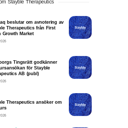
om Stayble Therapeutics
aq beslutar om avnotering av
le Therapeutics från First
h Growth Market
2026
borgs Tingsrätt godkänner
ursansökan för Stayble
apeutics AB (publ)
2026
ble Therapeutics ansöker om
urs
2026