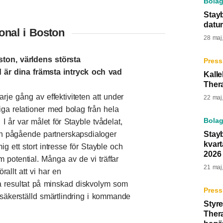
Bolag
Stayb
datu
ional i Boston
28 maj
ston, världens största
Press
d är dina främsta intryck och vad
Kalle
Ther
arje gång av effektiviteten att under
22 maj
ga relationer med bolag från hela
Bolag
I år var målet för Stayble tvådelat,
Stayb
från pågående partnerskapsdialoger
kvart
g ett stort intresse för Stayble och
2026
potential. Många av de vi träffar
21 maj
allt att vi har en
a resultat på minskad diskvolym som
Press
kt säkerställd smärtlindring i kommande
Styre
Ther