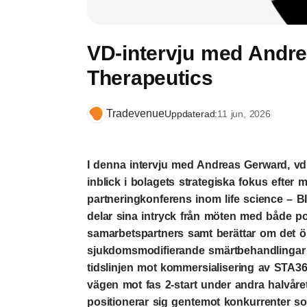
VD-intervju med Andre
Therapeutics
Tradevenue
Uppdaterad:
11 jun, 2026
I denna intervju med Andreas Gerward, vd 
inblick i bolagets strategiska fokus efter
partneringkonferens inom life science – B
delar sina intryck från möten med både po
samarbetspartners samt berättar om det ök
sjukdomsmodifierande smärtbehandlingar u
tidslinjen mot kommersialisering av STA3
vägen mot fas 2-start under andra halvåre
positionerar sig gentemot konkurrenter s