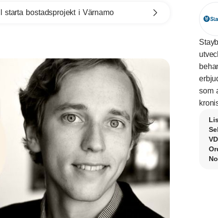
l starta bostadsprojekt i Värnamo
Stayb
utvec
behan
erbju
som a
kroni
Li
Se
VD
Or
No