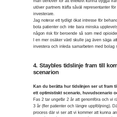
man behöver för att effektivt kunna bygga fr
utöver partners träffa såväl representanter fö
investerare.
Jag noterar ett tydligt ökat intresse för beha
bota patienter och inte bara minska upplevel
någon risk för beroende så som med opioider 
I en mer osäker värd skulle jag även säga att 
investera och inleda samarbeten med bolag so
4. Staybles tidslinje fram till ko
scenarion
Kan du berätta hur tidslinjen ser ut fram t
ett optimistiskt scenario, huvudscenario o
Fas 2 tar ungefär 2 år att genomföra och vi r
3 år (fler patienter och längre uppföljning).
process där vi ser att vi kommer att kunna a