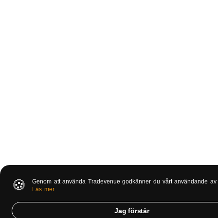
🍪
Genom att använda Tradevenue godkänner du vårt användande av 
Läs mer
Jag förstår