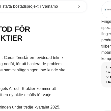
l starta bostadsprojekt i Värnamo
Finge
TOD FÖR
speci
finge
KTIER
prod
tillb
mobil
 Cards föreslår en reviderad teknik
kompo
g nedåt, för att hantera de problem
Li
 att sammanläggningen inte kunde ske
Se
VD
Or
gets A- och B-aktier kommer att
t en ny aktie erhålls för varje
.
ingen under tredje kvartalet 2025.