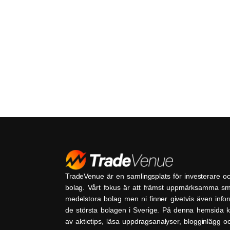
TradeVenue är en samlingsplats för investerare o
bolag. Vårt fokus är att främst uppmärksamma s
medelstora bolag men ni finner givetvis även inf
de största bolagen i Sverige. På denna hemsida k
av aktietips, läsa uppdragsanalyser, blogginlägg 