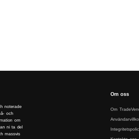
Om oss
ch noterade
Om TradeVen
må- och
Användarvillko
ormation om
an ni ta del
Integritetspoli
och massvis