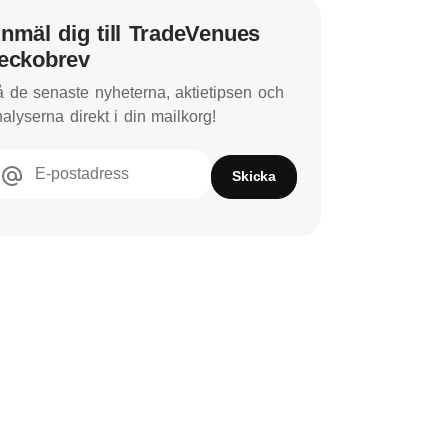
nmäl dig till TradeVenues
eckobrev
 de senaste nyheterna, aktietipsen och
alyserna direkt i din mailkorg!
E-postadress
Skicka