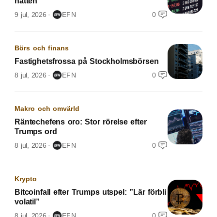
natten
9 jul, 2026
EFN
0
Börs och finans
Fastighetsfrossa på Stockholmsbörsen
8 jul, 2026
EFN
0
Makro och omvärld
Räntechefens oro: Stor rörelse efter
Trumps ord
8 jul, 2026
EFN
0
Krypto
Bitcoinfall efter Trumps utspel: ”Lär förbli
volatil”
8 jul, 2026
EFN
0