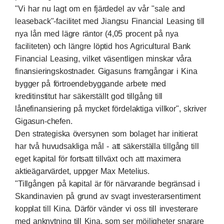
"Vi har nu lagt om en fjärdedel av vår "sale and
leaseback"-facilitet med Jiangsu Financial Leasing till
nya lån med lägre räntor (4,05 procent på nya
faciliteten) och längre löptid hos Agricultural Bank
Financial Leasing, vilket väsentligen minskar våra
finansieringskostnader. Gigasuns framgångar i Kina
bygger på förtroendebyggande arbete med
kreditinstitut har säkerställt god tillgång till
lånefinansiering på mycket fördelaktiga villkor", skriver
Gigasun-chefen.
Den strategiska översynen som bolaget har initierat
har två huvudsakliga mål - att säkerställa tillgång till
eget kapital för fortsatt tillväxt och att maximera
aktieägarvärdet, uppger Max Metelius.
"Tillgången på kapital är för närvarande begränsad i
Skandinavien på grund av svagt investerarsentiment
kopplat till Kina. Därför vänder vi oss till investerare
med anknytning till Kina, som ser möjligheter snarare