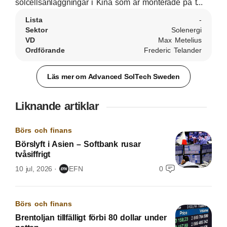
solcellsanläggningar i Kina som är monterade på t...
Lista
-
Sektor
Solenergi
VD
Max Metelius
Ordförande
Frederic Telander
Läs mer om Advanced SolTech Sweden
Liknande artiklar
Börs och finans
Börslyft i Asien – Softbank rusar
tvåsiffrigt
10 jul, 2026
EFN
0
Börs och finans
Brentoljan tillfälligt förbi 80 dollar under