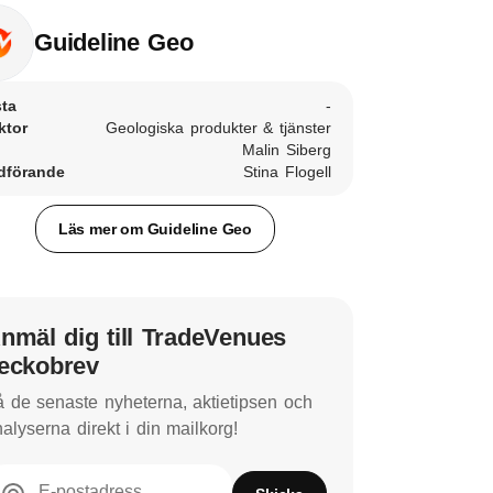
Guideline Geo
sta
-
ktor
Geologiska produkter & tjänster
Malin Siberg
dförande
Stina Flogell
Läs mer om Guideline Geo
nmäl dig till TradeVenues
eckobrev
 de senaste nyheterna, aktietipsen och
alyserna direkt i din mailkorg!
E-postadress