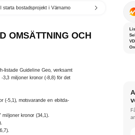
l starta bostadsprojekt i Värnamo
Li
AD OMSÄTTNING OCH
Se
VD
Or
-listade Guideline Geo, verksamt
-3,3 miljoner kronor (-8,8) för det
A
v
nor (-5,1), motsvarande en ebitda-
Få
 miljoner kronor (34,1).
an
.
6,7).