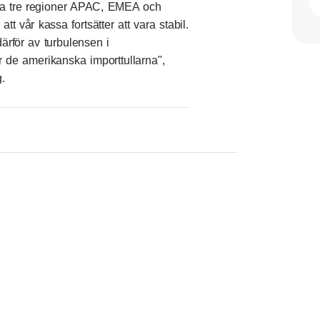
 våra tre regioner APAC, EMEA och
tt vår kassa fortsätter att vara stabil.
ärför av turbulensen i
r de amerikanska importtullarna",
.