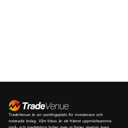
TradeVenue är en samlingsplats för investerare och
noterade bolag. Vårt fokus är att främst uppmärksamma
små- och medelstora bolag men ni finner givetvis även