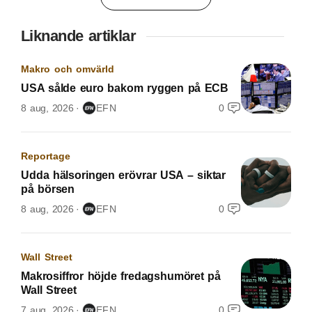
Liknande artiklar
Makro och omvärld
USA sålde euro bakom ryggen på ECB
8 aug, 2026
EFN
0
Reportage
Udda hälsoringen erövrar USA – siktar
på börsen
8 aug, 2026
EFN
0
Wall Street
Makrosiffror höjde fredagshumöret på
Wall Street
7 aug, 2026
EFN
0