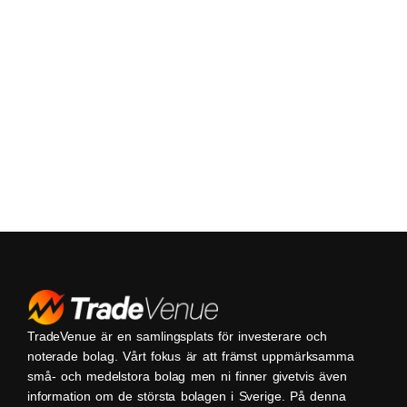
TradeVenue är en samlingsplats för investerare och
noterade bolag. Vårt fokus är att främst uppmärksamma
små- och medelstora bolag men ni finner givetvis även
information om de största bolagen i Sverige. På denna