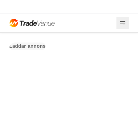
Laddar annons