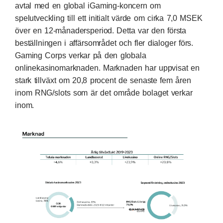
avtal med en global iGaming-koncern om
spelutveckling till ett initialt värde om cirka 7,0 MSEK
över en 12-månadersperiod. Detta var den första
beställningen i affärsområdet och fler dialoger förs.
Gaming Corps verkar på den globala
onlinekasinomarknaden. Marknaden har uppvisat en
stark tillväxt om 20,8 procent de senaste fem åren
inom RNG/slots som är det område bolaget verkar
inom.