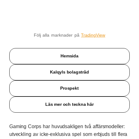
Följ alla marknader på
TradingView
Hemsida
Kalqyls bolagstråd
Prospekt
Läs mer och teckna här
Gaming Corps har huvudsakligen två affärsmodeller:
utveckling av icke-exklusiva spel som erbjuds till flera