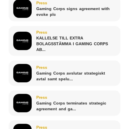
Press
Gaming Corps signs agreement with
evoke plc
Press
KALLELSE TILL EXTRA
BOLAGSSTÄMMA I GAMING CORPS
AB...
Press
Gaming Corps avslutar strategiskt
avtal samt spelu...
Press
Gaming Corps terminates strategic
agreement and ga...
Press