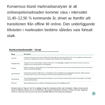
Konsensus bland marknadsanalyser är att
onlinespelsmarknaden kommer växa i intervallet
11,40–12,50 % kommande år, drivet av framför allt
transitionen från offline till online. Den underliggande
tillväxten i marknaden bedöms således vara fortsatt
stark.