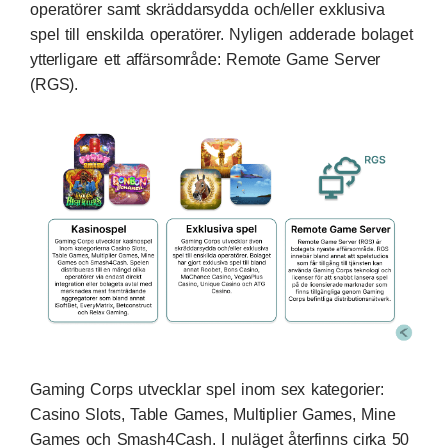
operatörer samt skräddarsydda och/eller exklusiva
spel till enskilda operatörer. Nyligen adderade bolaget
ytterligare ett affärsområde: Remote Game Server
(RGS).
Gaming Corps utvecklar spel inom sex kategorier:
Casino Slots, Table Games, Multiplier Games, Mine
Games och Smash4Cash. I nuläget återfinns cirka 50