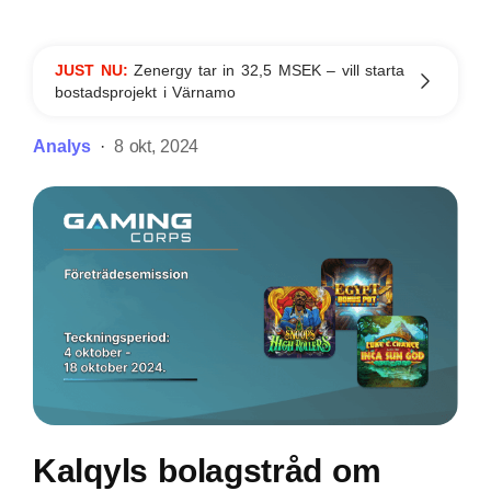
JUST NU:
Zenergy tar in 32,5 MSEK – vill starta
bostadsprojekt i Värnamo
Analys
8 okt, 2024
Kalqyls bolagstråd om