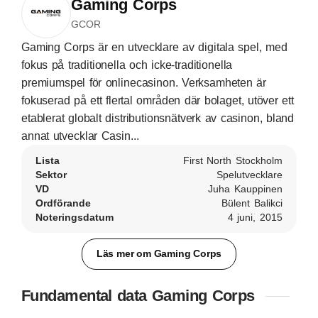
Gaming Corps
GCOR
Gaming Corps är en utvecklare av digitala spel, med
fokus på traditionella och icke-traditionella
premiumspel för onlinecasinon. Verksamheten är
fokuserad på ett flertal områden där bolaget, utöver ett
etablerat globalt distributionsnätverk av casinon, bland
annat utvecklar Casin...
Lista
First North Stockholm
Sektor
Spelutvecklare
VD
Juha Kauppinen
Ordförande
Bülent Balikci
Noteringsdatum
4 juni, 2015
Läs mer om Gaming Corps
Fundamental data Gaming Corps