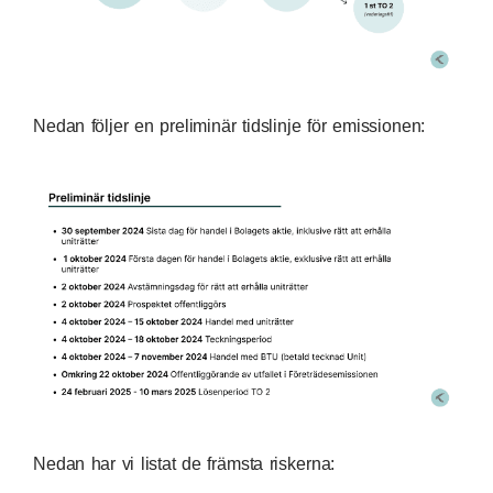
Nedan följer en preliminär tidslinje för emissionen:
Nedan har vi listat de främsta riskerna: