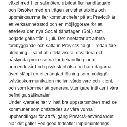
växel med f ler säljmöten, utbildat fler handläggare
och försöker med en trägen envishet utbilda och
uppmärksamma fler kommunchefer på att Previct® är
ett verksamhetsstöd och en möjliggörare för att
efterleva den nya Social tjänstlagen (SoL) som
började gälla från 1 juli. Det innefattar att arbeta
förebyggande och sätta in Previct® tidigt – redan före
utredning – samt att effektivisera, utvärdera och
påskynda processerna för behandling inom
beroendevård och psykisk ohälsa. Vi har i dagarna
även släppt en efterlängtad lösning som möjliggör
tvåvägskommunikation mellan vårdgivare och klient,
och som kommer att generera ytterligare intäkter i våra
befintliga säljkanaler.
Under kvartalet har vi haft bra uppstartsmöten med de
kommuner som omfattades av våra vunna
upphandlingar för att få igång Previct®-användandet.
När det gäller Feelgood fortsätter implementerings