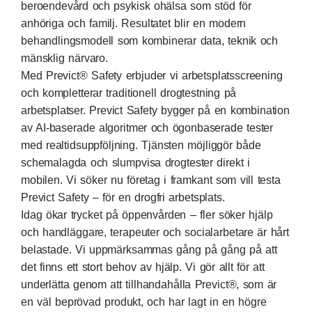
beroendevård och psykisk ohälsa som stöd för
anhöriga och familj. Resultatet blir en modern
behandlingsmodell som kombinerar data, teknik och
mänsklig närvaro.
Med Previct® Safety erbjuder vi arbetsplatsscreening
och kompletterar traditionell drogtestning på
arbetsplatser. Previct Safety bygger på en kombination
av AI-baserade algoritmer och ögonbaserade tester
med realtidsuppföljning. Tjänsten möjliggör både
schemalagda och slumpvisa drogtester direkt i
mobilen. Vi söker nu företag i framkant som vill testa
Previct Safety – för en drogfri arbetsplats.
Idag ökar trycket på öppenvården – fler söker hjälp
och handläggare, terapeuter och socialarbetare är hårt
belastade. Vi uppmärksammas gång på gång på att
det finns ett stort behov av hjälp. Vi gör allt för att
underlätta genom att tillhandahålla Previct®, som är
en väl beprövad produkt, och har lagt in en högre