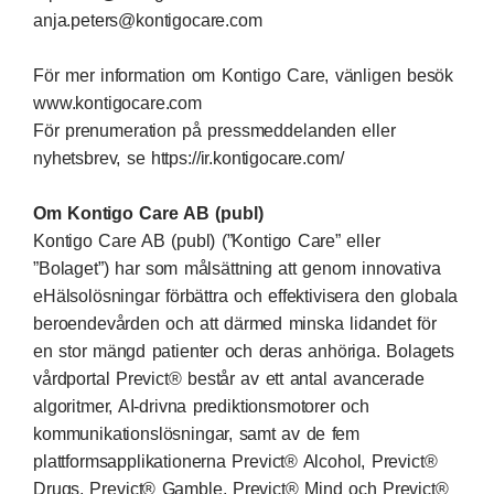
anja.peters@kontigocare.com
För mer information om Kontigo Care, vänligen besök
www.kontigocare.com
För prenumeration på pressmeddelanden eller
nyhetsbrev, se
https://ir.kontigocare.com/
Om Kontigo Care AB (publ)
Kontigo Care AB (publ) (”Kontigo Care” eller
”Bolaget”) har som målsättning att genom innovativa
eHälsolösningar förbättra och effektivisera den globala
beroendevården och att därmed minska lidandet för
en stor mängd patienter och deras anhöriga. Bolagets
vårdportal Previct® består av ett antal avancerade
algoritmer, AI-drivna prediktionsmotorer och
kommunikationslösningar, samt av de fem
plattformsapplikationerna Previct® Alcohol, Previct®
Drugs, Previct® Gamble, Previct® Mind och Previct®