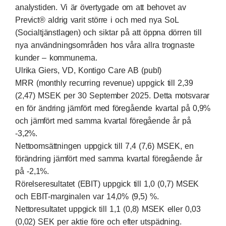
analystiden. Vi är övertygade om att behovet av
Previct® aldrig varit större i och med nya SoL
(Socialtjänstlagen) och siktar på att öppna dörren till
nya användningsområden hos våra allra trognaste
kunder – kommunerna.
Ulrika Giers, VD, Kontigo Care AB (publ)
MRR (monthly recurring revenue) uppgick till 2,39
(2,47) MSEK per 30 September 2025. Detta motsvarar
en för ändring jämfört med föregående kvartal på 0,9%
och jämfört med samma kvartal föregående år på
-3,2%.
Nettoomsättningen uppgick till 7,4 (7,6) MSEK, en
förändring jämfört med samma kvartal föregående år
på -2,1%.
Rörelseresultatet (EBIT) uppgick till 1,0 (0,7) MSEK
och EBIT-marginalen var 14,0% (9,5) %.
Nettoresultatet uppgick till 1,1 (0,8) MSEK eller 0,03
(0,02) SEK per aktie före och efter utspädning.