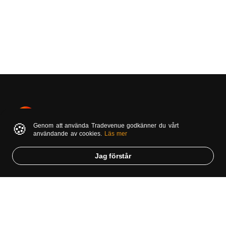
🍪
Genom att använda Tradevenue godkänner du vårt
TradeVenue är en samlingsplats för investerare och
användande av cookies.
Läs mer
noterade bolag. Vårt fokus är att främst uppmärksamma
små- och medelstora bolag men ni finner givetvis även
Jag förstår
information om de största bolagen i Sverige. På denna
hemsida kan ni ta del av aktietips, läsa uppdragsanalyser,
blogginlägg och massvis av aktuella börsnyheter.
Om oss
Om TradeVenue