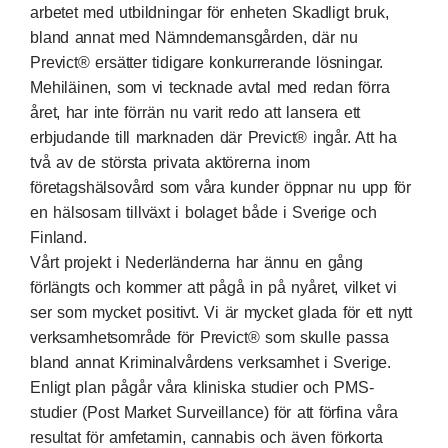
arbetet med utbildningar för enheten Skadligt bruk,
bland annat med Nämndemansgården, där nu
Previct® ersätter tidigare konkurrerande lösningar.
Mehiläinen, som vi tecknade avtal med redan förra
året, har inte förrän nu varit redo att lansera ett
erbjudande till marknaden där Previct® ingår. Att ha
två av de största privata aktörerna inom
företagshälsovård som våra kunder öppnar nu upp för
en hälsosam tillväxt i bolaget både i Sverige och
Finland.
Vårt projekt i Nederländerna har ännu en gång
förlängts och kommer att pågå in på nyåret, vilket vi
ser som mycket positivt. Vi är mycket glada för ett nytt
verksamhetsområde för Previct® som skulle passa
bland annat Kriminalvårdens verksamhet i Sverige.
Enligt plan pågår våra kliniska studier och PMS-
studier (Post Market Surveillance) för att förfina våra
resultat för amfetamin, cannabis och även förkorta