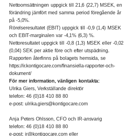
Nettoomsättningen uppgick till 21,6 (22,7) MSEK, en
förändring jämfört med samma period föregående år
på -5,0%.
Rörelseresultatet (EBIT) uppgick till -0,9 (1,4) MSEK
och EBIT-marginalen var -4,1% (6,3) %.
Nettoresultatet uppgick till -0,8 (1,3) MSEK eller -0,02
(0,04) SEK per aktie före och efter utspädning.
Rapporten återfinns på bolagets hemsida, se
https://ir.kontigocare.com/finansiella-rapporter-och-
dokument/
För mer information, vänligen kontakta:
Ulrika Giers, Verkställande direktör
telefon: 46 (0)18 410 88 80
e-post:
ulrika.giers@kontigocare.com
Anja Peters Ohlsson, CFO och IR-ansvarig
telefon: 46 (0)18 410 88 80
e-post:
ir@kontigocare.com
eller