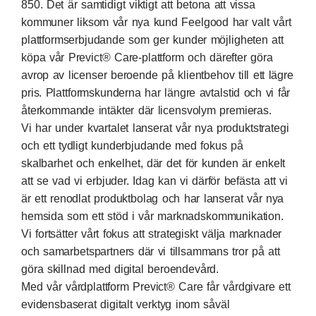
850. Det är samtidigt viktigt att betona att vissa
kommuner liksom vår nya kund Feelgood har valt vårt
plattformserbjudande som ger kunder möjligheten att
köpa vår Previct® Care-plattform och därefter göra
avrop av licenser beroende på klientbehov till ett lägre
pris. Plattformskunderna har längre avtalstid och vi får
återkommande intäkter där licensvolym premieras.
Vi har under kvartalet lanserat vår nya produktstrategi
och ett tydligt kunderbjudande med fokus på
skalbarhet och enkelhet, där det för kunden är enkelt
att se vad vi erbjuder. Idag kan vi därför befästa att vi
är ett renodlat produktbolag och har lanserat vår nya
hemsida som ett stöd i vår marknadskommunikation.
Vi fortsätter vårt fokus att strategiskt välja marknader
och samarbetspartners där vi tillsammans tror på att
göra skillnad med digital beroendevård.
Med vår vårdplattform Previct® Care får vårdgivare ett
evidensbaserat digitalt verktyg inom såväl