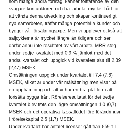
som många andra företag, känner fortfarande av den
svagare konjunkturen och har arbetat mycket hårt för
att vända denna utveckling och skapar kontinuerligt
nya samarbeten, träffar många potentiella kunder och
bygger vår försäljningspipe. Men vi upplever också att
säljcyklerna är mycket längre än tidigare och ser
därför ännu inte resultatet av vårt arbete. MRR steg
under tredje kvartalet med 0,9 % jämfört med det
andra kvartalet och uppgick vid kvartalets slut till 2,39
(2,47) MSEK.
Omsättningen uppgick under kvartalet till 7,4 (7,6)
MSEK, vilket är under vår målsättning men visar på
en upphämtning och att vi har en bra plattform att
fortsätta bygga från. Rörelseresultatet för det tredje
kvartalet blev trots den lägre omsättningen 1,0 (0,7)
MSEK och det operativa kassaflödet före förändringar
i rörelsekapital 2,5 (1,7) MSEK.
Under kvartalet har antalet licenser gått från 859 till