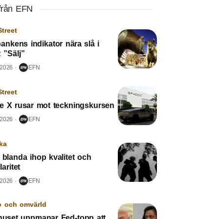
från EFN
Street
ankens indikator nära slå i
: ”Sälj”
 2026
EFN
Street
e X rusar mot teckningskursen
 2026
EFN
ka
 blanda ihop kvalitet och
aritet
 2026
EFN
o och omvärld
 huset uppmanar Fed-topp att