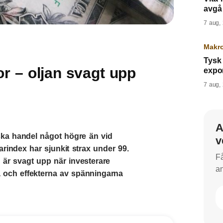
avgå
7 aug,
Makr
Tysk 
r – oljan svagt upp
expor
7 aug,
A
ska handel något högre än vid
v
rindex har sjunkit strax under 99.
Få
 är svagt upp när investerare
an
na och effekterna av spänningarna