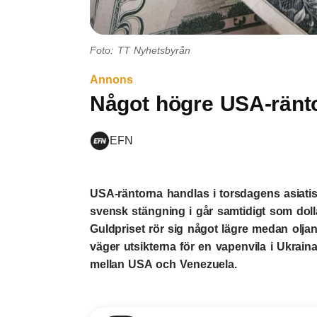
Foto: TT Nyhetsbyrån
Annons
Något högre USA-ränto
EFN
USA-räntorna handlas i torsdagens asiati
svensk stängning i går samtidigt som dolla
Guldpriset rör sig något lägre medan oljan
väger utsikterna för en vapenvila i Ukrai
mellan USA och Venezuela.