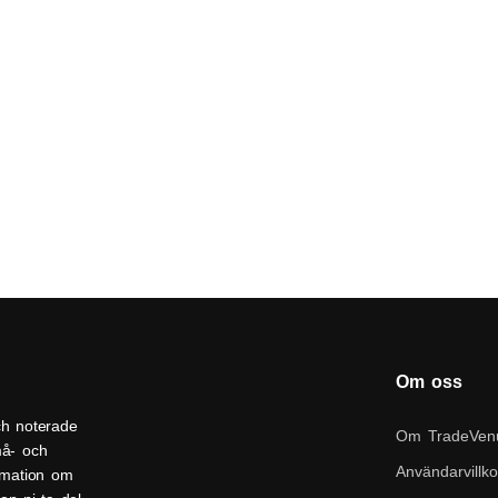
Om oss
ch noterade
Om TradeVen
må- och
Användarvillko
ormation om