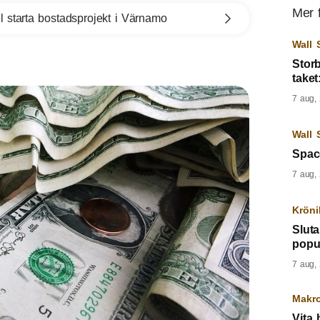
Mer 
l starta bostadsprojekt i Värnamo
Wall 
Storb
taket
7 aug,
Wall 
Spac
7 aug,
Kröni
Sluta
popul
7 aug,
Makr
Vita