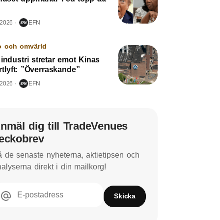
 2026
EFN
o och omvärld
industri stretar emot Kinas
tlyft: ”Överraskande”
 2026
EFN
nmäl dig till TradeVenues
eckobrev
 de senaste nyheterna, aktietipsen och
alyserna direkt i din mailkorg!
E-postadress
Skicka