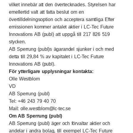
vilket innebär att den övertecknades. Styrelsen har
emellertid valt att fatta beslut om en
övertilldelningsoption och acceptera samtliga Efter
emissionen kommer antalet aktier i LC-Tec Future
Innovations AB (publ) att uppgå till 217 826 519
stycken.
AB Sperrung (publ)s ägarandel sjunker i och med
detta till 29,84 % av kapitalet i LC-Tec Future
Innovations AB (publ).
För ytterligare upplysningar kontakta:
Olle Westblom
VD
AB Sperrung (publ)
Tel: +46 243 79 40 70
Mail:
olle.westblom@lc-tec.se
Om AB Sperrung (publ)
AB Sperrung (publ) äger och förvaltar aktier och
andelar i andra bolag, till exempel LC-Tec Future