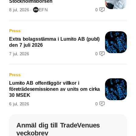
Stockholmsbörsen
8 jul, 2026
EFN
0
Press
Extra bolagsstämma i Lumito AB (publ)
den 7 juli 2026
7 jul, 2026
0
Press
Lumito AB offentliggör villkor i
företrädesemissionen av units om cirka
30 MSEK
6 jul, 2026
0
Anmäl dig till TradeVenues
veckobrev